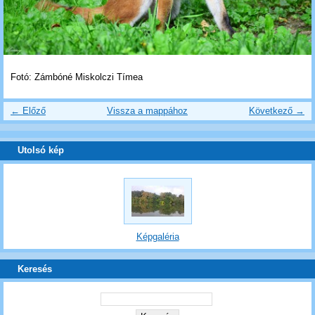
Fotó: Zámbóné Miskolczi Tímea
← Előző
Vissza a mappához
Következő →
Utolsó kép
Képgaléria
Keresés