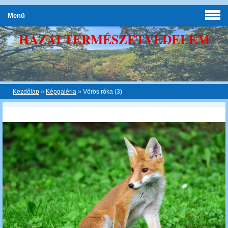
Menü
HAZAI TERMÉSZETVÉDELEM
Kezdőlap
»
Képgaléria
»
Vörös róka (3)