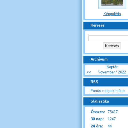
Képgaléria
Keresés
Archívum
Naptár
<<
November / 2022
RSS
Forrás megtekintése
Statisztika
Összes:
75417
30 nap:
1247
24 óra:
44