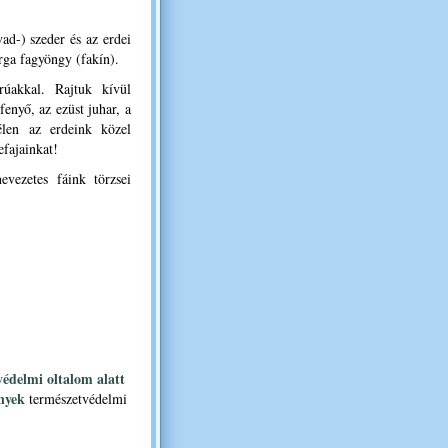
ad-) szeder és az erdei
rga fagyöngy (fakín).
árúakkal. Rajtuk kívül
fenyő, az ezüst juhar, a
élen az erdeink közel
efajainkat!
vezetes fáink törzsei
édelmi oltalom alatt
ények
természetvédelmi