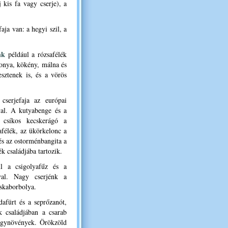
 kis fa vagy cserje), a
aja van: a hegyi szil, a
nk
például a
rózsafélék
onya, kökény, málna és
esztenek is, és a vörös
cserjefaja az európai
yal. A kutyabenge és a
 csíkos kecskerágó a
afélék, az ükörkelonc a
 és az ostorménbangita a
 családjába tartozik.
ul a csigolyafűz és a
yal. Nagy cserjénk a
óskaborbolya.
dafürt és a seprőzanót,
k családjában a csarab
yógynövények.
Örökzöld