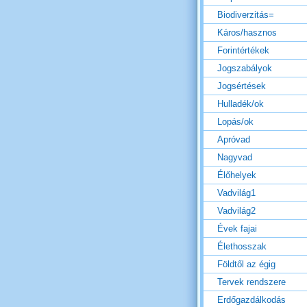
Biodiverzitás=
Káros/hasznos
Forintértékek
Jogszabályok
Jogsértések
Hulladék/ok
Lopás/ok
Apróvad
Nagyvad
Élőhelyek
Vadvilág1
Vadvilág2
Évek fajai
Élethosszak
Földtől az égig
Tervek rendszere
Erdőgazdálkodás