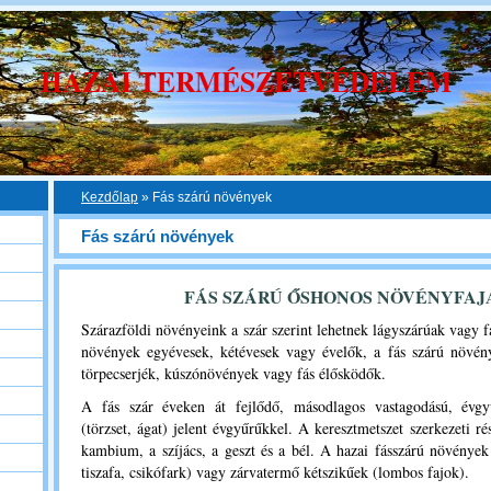
HAZAI TERMÉSZETVÉDELEM
Kezdőlap
»
Fás szárú növények
Fás szárú növények
FÁS SZÁRÚ ŐSHONOS NÖVÉNYFAJ
Szárazföldi növényeink a szár szerint lehetnek lágyszárúak vagy f
növények egyévesek, kétévesek vagy évelők, a fás szárú növény
törpecserjék, kúszónövények vagy fás élősködők.
A fás szár éveken át fejlődő, másodlagos vastagodású, évgyű
(törzset, ágat) jelent évgyűrűkkel. A keresztmetszet szerkezeti ré
kambium, a szíjács, a geszt és a bél. A hazai fásszárú növénye
tiszafa, csikófark) vagy zárvatermő kétszikűek (lombos fajok).