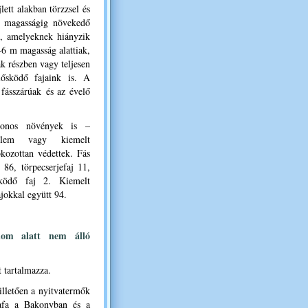
lett alakban törzzsel és
m magasságig növekedő
ak, amelyeknek hiányzik
5-6 m magasság alattiak,
k részben vagy teljesen
lősködő fajaink is. A
 fásszárúak és az évelő
onos növények is –
delem vagy kiemelt
okozottan védettek. Fás
 86, törpecserjefaj 11,
sködő faj 2. Kiemelt
ajokkal együtt 94.
alom alatt nem álló
t tartalmazza.
illetően a nyitvatermők
szafa a Bakonyban és a