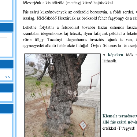
félcserjénk a kis télizöld (meténg) kúszó hajtásokkal.
Fás szárú kúszónövények az örökzöld borostyán, a földi (erdei, v
iszalag, félélősködő fásszárúak az örökzöld fehér fagyöngy és a sá
Lehetne folytatni a felsorolást további hazai őshonos fássz
számtalan idegenhonos faj létezik, ilyen fafajunk például a fekete
vörös tölgy. Tucatnyi idegenhonos inváziós fajunk is van, 
egynegyedét alkotó fehér akác fafajjal. Óvjuk őshonos fa- és cserj
képeken
A
idős ne
láthatók.
>>
Kiemelt természetv
álló fás szárú növ
értékkel (Ft/egyed)