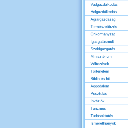
Vadgazdálkodás
Halgazdálkodás
Agrárgazdaság
Természetőrzés
Önkormányzat
Igazgatásmúlt
Szakigazgatás
Minisztérium
Változások
Történelem
Biblia és hit
Aggodalom
Pusztulás
Inváziók
Turizmus
Tudásoktatás
Ismerethiányok