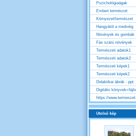
Pszichológiaágak
Emberi természet
Környezet/természet
Hangyától a medvéig
Növények és gombák
Fás szárú növények
Természeti adatok1
Természeti adatok2
Természeti képek1
Természeti képek2
Didaktikai ábrák - ppt.
Digitális könyvek=fájl
https://www.termeszet.
Utolsó kép