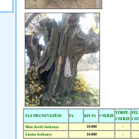
TÖRPE-
FÉL
FAJ MEGNEVEZÉSE
FA
KIS FA
CSERJE
CSERJE
CSE
10.000
-
Házi (kerti) berkenye
Lisztes berkenye
10.000
-