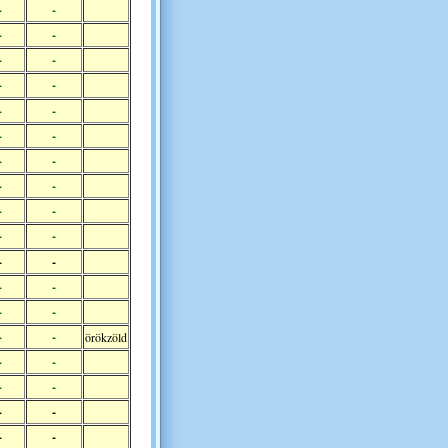
-
-
-
-
-
-
-
-
-
-
-
-
-
-
-
-
-
-
-
-
-
-
-
-
-
-
-
-
örökzöld
-
-
-
-
-
-
-
-