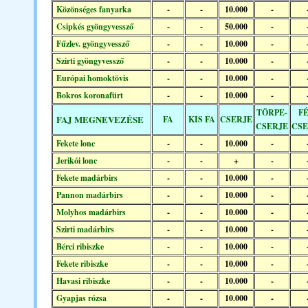
Közönséges fanyarka
-
-
10.000
-
Csipkés gyöngyvessző
-
-
50.000
-
Fűzlev. gyöngyvessző
-
-
10.000
-
Szirti gyöngyvessző
-
-
10.000
-
Európai homoktövis
-
-
10.000
-
Bokros koronafürt
-
-
10.000
-
TÖRPE-
FÉ
FAJ MEGNEVEZÉSE
FA
KIS FA
CSERJE
CSERJE
CSE
Fekete lonc
-
-
10.000
-
Jerikói lonc
-
-
+
-
Fekete madárbirs
-
-
10.000
-
Pannon madárbirs
-
-
10.000
-
Molyhos madárbirs
-
-
10.000
-
Szirti madárbirs
-
-
10.000
-
Bérci ribiszke
-
-
10.000
-
Fekete ribiszke
-
-
10.000
-
Havasi ribiszke
-
-
10.000
-
Gyapjas rózsa
-
-
10.000
-