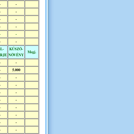
-
-
-
-
-
-
-
-
-
-
-
-
L-
KÚSZÓ-
Megj.
RJE
NÖVÉNY
-
-
-
5.000
-
-
-
-
-
-
-
-
-
-
-
-
-
-
-
-