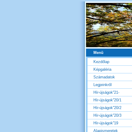
Menü
Kezdőlap
Képgaléria
Számadatok
Legjeinkről
Hír-újságok''21-
Hír-újságok''20/1
Hír-újságok''20/2
Hír-újságok''20/3
Hír-újságok''19
Alapismeretek