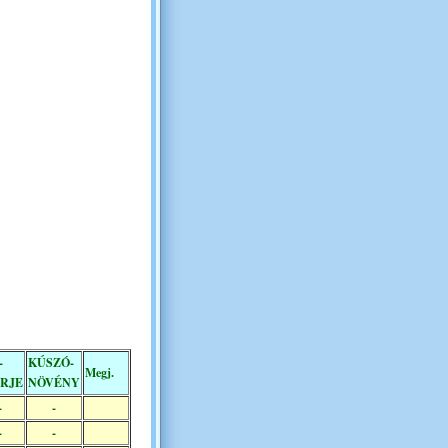
-
KÚSZÓ-
Megj.
RJE
NÖVÉNY
-
-
-
-