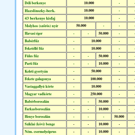
Déli berkenye
10.000
-
Hazslinszky-berk.
10.000
-
43 berkenye kisfaj
10.000
-
50.000
-
-
Molyhos (szőrös) nyír
Havasi éger
-
-
50.000
-
Babérfűz
-
10.000
-
Feketéllő fűz
-
10.000
-
Füles fűz
-
-
50.000
-
Parti fűz
-
-
10.000
-
-
50.000
-
Keleti gyertyán
Fekete galagonya
-
100.000
-
Vastaggallyú körte
-
10.000
-
Magyar vadkörte
-
250.000
-
Babérboroszlán
-
-
50.000
-
Farkasboroszlán
-
-
10.000
-
Henye boroszlán
-
-
-
50.000
Sziklai (kövi) benge
-
-
10.000
-
Ném. csermelyciprus
-
-
10.000
-