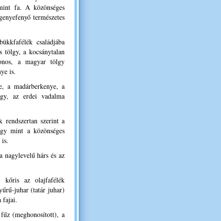
mint fa. A közönséges
genyefenyő természetes
ükkfafélék családjába
s tölgy, a kocsánytalan
onos, a magyar tölgy
ye is.
ye, a madárberkenye, a
ggy, az erdei vadalma
 rendszertan szerint a
 úgy mint a közönséges
 is.
 a nagylevelű hárs és az
kőris az olajfafélék
yűrű-juhar (tatár juhar)
 fajai.
 fűz (meghonosított), a