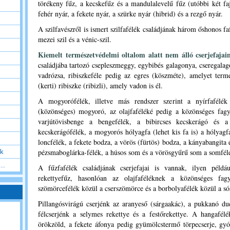
törékeny fűz, a kecskefűz és a mandulalevelű fűz (utóbbi két faj
fehér nyár, a fekete nyár, a szürke nyár (hibrid) és a rezgő nyár.
A szilfavészről is ismert szilfafélék családjának három őshonos faf
mezei szil és a vénic-szil.
Kiemelt természetvédelmi oltalom alatt nem álló cserjefajai
családjába tartozó
csepleszmeggy, egybibés galagonya, cseregalag
vadrózsa, ribiszkeféle pedig az egres (köszméte), amelyet term
(kerti) ribiszke (ribizli), amely vadon is él.
A mogyorófélék, illetve más rendszer szerint a nyírfafélék 
(közönséges) mogyoró, az olajfaféléké pedig a közönséges fag
varjútövisbenge a bengefélék, a bibircses kecskerágó és a
kecskerágófélék, a mogyorós hólyagfa (lehet kis fa is) a hólyagf
loncfélék, a fekete bodza, a vörös (fürtös) bodza, a kányabangita
pézsmaboglárka-félék, a húsos som és a vörösgyűrű som a somfélék
ok
..
A fűzfafélék családjának cserjefajai is vannak, ilyen példá
rekettyefűz, hasonlóan az olajfaféléknek a közönséges fag
szömörcefélék közül a cserszömörce és a borbolyafélék közül a s
Pillangósvirágú cserjénk az aranyeső (sárgaakác), a pukkanó du
félcserjénk a selymes rekettye és a festőrekettye.
A hangafélé
örökzöld, a fekete áfonya pedig gyümölcstermő törpecserje, g