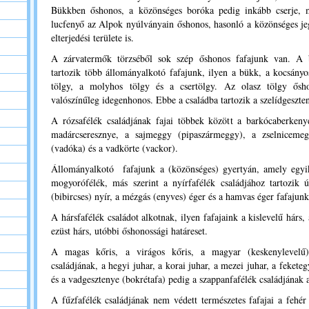
Bükkben őshonos, a közönséges boróka pedig inkább cserje, 
lucfenyő az Alpok nyúlványain őshonos, hasonló a közönséges je
elterjedési területe is.
A zárvatermők törzséből sok szép őshonos fafajunk van. A b
tartozik több állományalkotó fafajunk, ilyen a bükk, a kocsányo
tölgy, a molyhos tölgy és a csertölgy. Az olasz tölgy ősh
valószínűleg idegenhonos. Ebbe a családba tartozik a szelídgeszten
A rózsafélék családjának fajai többek között a barkócaberken
madárcseresznye, a sajmeggy (pipaszármeggy), a zselniceme
(vadóka) és a vadkörte (vackor).
Állományalkotó fafajunk a (közönséges) gyertyán, amely egyik
mogyorófélék, más szerint a nyírfafélék családjához tartozik
(bibircses) nyír, a mézgás (enyves) éger és a hamvas éger fafajunk
A hársfafélék családot alkotnak, ilyen fafajaink a kislevelű hárs,
ezüst hárs, utóbbi őshonossági határeset.
A magas kőris, a virágos kőris, a magyar (keskenylevelű) 
családjának, a hegyi juhar, a korai juhar, a mezei juhar, a feketeg
és a vadgesztenye (bokrétafa) pedig a szappanfafélék családjának a
A fűzfafélék családjának nem védett természetes fafajai a fehér