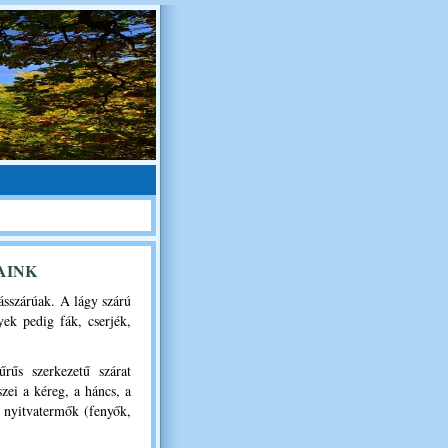
AINK
ásszárúak. A lágy szárú
ek pedig fák, cserjék,
rűs szerkezetű szárat
szei a kéreg, a háncs, a
k nyitvatermők (fenyők,