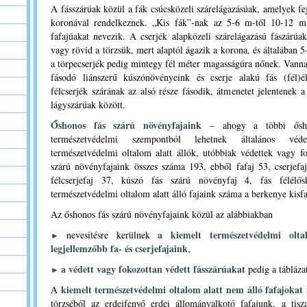
A fásszárúak közül a fák csúcsközeli szárelágazásúak, amelyek fej
koronával rendelkeznek. „Kis fák”-nak az 5-6 m-től 10-12 
fafajúakat nevezik. A cserjék alapközeli szárelágazású fászárú
vagy rövid a törzsük, mert alaptól ágazik a korona, és általában 
a törpecserjék pedig mintegy fél méter magasságúra nőnek. Vanna
fásodó liánszerű kúszónövényeink és cserje alakú fás (fél)é
félcserjék szárának az alsó része fásodik, átmenetet jelentenek a
lágyszárúak között.
Őshonos fás szárú növényfajaink
– ahogy a többi ősh
természetvédelmi szempontból lehetnek általános vé
természetvédelmi oltalom alatt állók, utóbbiak védettek vagy f
szárú növényfajaink összes száma 193, ebből fafaj 53, cserjefaj
félcserjefaj 37, kúszó fás szárú növényfaj 4, fás félélő
természetvédelmi oltalom alatt álló fajaink száma a berkenye kisf
Az őshonos fás szárú növényfajaink közül az alábbiakban
a
kiemelt természetvédelmi olt
nevesítésre kerülnek
►
legjellemzőbb fa- és cserjefajaink
,
a védett vagy fokozottan védett fásszárúakat
pedig a tábláza
►
kiemelt természetvédelmi oltalom alatt nem álló fafajokat
A
törzséből az erdeifenyő erdei állományalkotó fafajunk, a ti