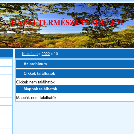
HAZAI TERMÉSZETVÉDELEM
Kezdőlap
»
2022
»
10
Az archívum
Cikkek találhatók
Cikkek nem találhatók
Mappák találhatók
Mappák nem találhatók