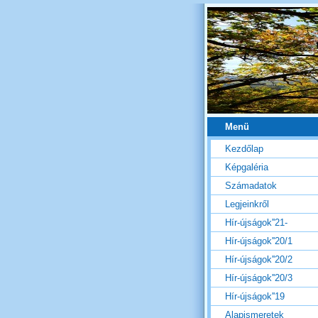
Menü
Kezdőlap
Képgaléria
Számadatok
Legjeinkről
Hír-újságok''21-
Hír-újságok''20/1
Hír-újságok''20/2
Hír-újságok''20/3
Hír-újságok''19
Alapismeretek