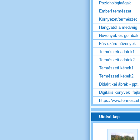
Pszichológiaágak
Emberi természet
Környezet/természet
Hangyától a medvéig
Növények és gombák
Fás szárú növények
Természeti adatok1
Természeti adatok2
Természeti képek1
Természeti képek2
Didaktikai ábrák - ppt.
Digitális könyvek=fájl
https://www.termeszet.
Utolsó kép