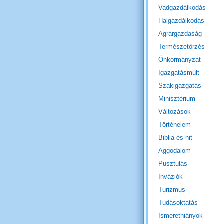
Vadgazdálkodás
Halgazdálkodás
Agrárgazdaság
Természetőrzés
Önkormányzat
Igazgatásmúlt
Szakigazgatás
Minisztérium
Változások
Történelem
Biblia és hit
Aggodalom
Pusztulás
Inváziók
Turizmus
Tudásoktatás
Ismerethiányok