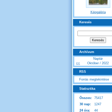
Képgaléria
Keresés
Archívum
Naptár
<<
Október / 2022
RSS
Forrás megtekintése
Statisztika
Összes:
75417
30 nap:
1247
24 óra:
44