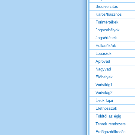
Biodiverzitás=
Káros/hasznos
Forintértékek
Jogszabályok
Jogsértések
Hulladék/ok
Lopás/ok
Apróvad
Nagyvad
Élőhelyek
Vadvilág1
Vadvilág2
Évek fajai
Élethosszak
Földtől az égig
Tervek rendszere
Erdőgazdálkodás