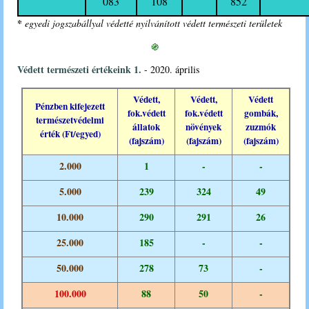
083
108
852
*
egyedi jogszabállyal védetté nyilvánított védett természeti területek
֍
Védett természeti értékeink 1.
- 2020. április
Védett,
Védett,
Védett
Pénzben kifejezett
fok.védett
fok.védett
gombák,
természetvédelmi
állatok
növények
zuzmók
érték
(
Ft/egyed
)
(
fajszám
)
(
fajszám
)
(
fajszám
)
2.000
1
-
-
5.000
239
324
49
10.000
290
291
26
25.000
185
-
-
50.000
278
73
-
100.000
88
50
-