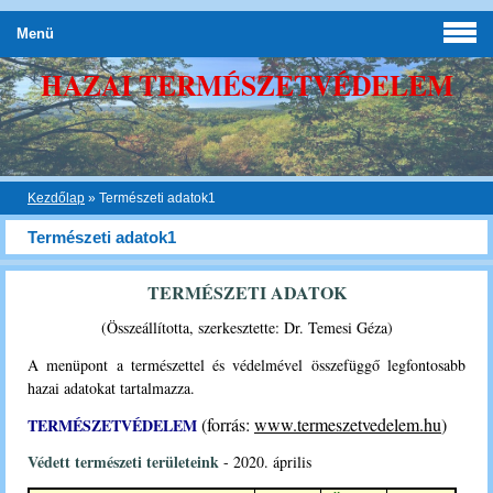
Menü
HAZAI TERMÉSZETVÉDELEM
Kezdőlap
»
Természeti adatok1
Természeti adatok1
TERMÉSZETI ADATOK
(Összeállította, szerkesztette: Dr. Temesi Géza)
A menüpont a természettel és védelmével összefüggő legfontosabb
hazai adatokat tartalmazza.
(forrás:
www.termeszetvedelem.hu
)
TERMÉSZETVÉDELEM
Védett természeti területeink
- 2020. április