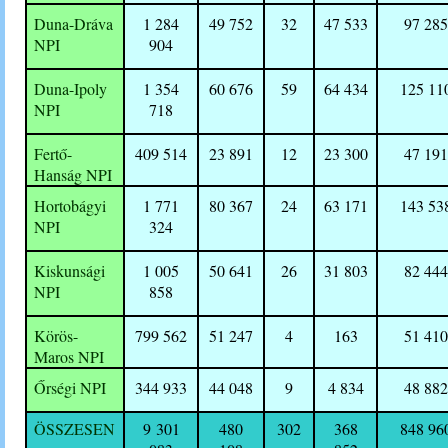
Duna-Dráva
1 284
49 752
32
47 533
97 285
NPI
904
Duna-Ipoly
1 354
60 676
59
64 434
125 11
NPI
718
Fertő-
409 514
23 891
12
23 300
47 191
Hanság NPI
Hortobágyi
1 771
80 367
24
63 171
143 53
NPI
324
Kiskunsági
1 005
50 641
26
31 803
82 444
NPI
858
Körös-
799 562
51 247
4
163
51 410
Maros NPI
Őrségi NPI
344 933
44 048
9
4 834
48 882
ÖSSZESEN
9 301
480
302
368
848 96