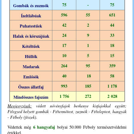
75
-
75
Gombák és zuzmók
596
55
651
Ízeltlábúak
42
2
44
Puhatestűek
24
9
33
Halak és körszájúak
17
1
18
Kétéltűek
10
5
15
Hüllők
264
95
359
Madarak
40
18
58
Emlősök
993
185
1 178
Összes állatfaj
1 756
272
2 028
Mindösszes fajszám
Megjegyzések:
védett növényfajok berkenye kisfajokkal együtt;
Ft/egyed helyett gombák - Ft/termőtest, zuzmók - Ft/teleptest, hangyák
- Ft/boly (fészek).
6 hangyafaj
Védettek még
bolyai 50.000 Ft/boly természetvédelmi
értékkel.