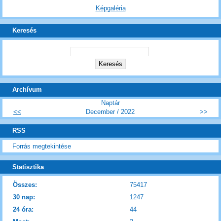
Képgaléria
Keresés
Archívum
Naptár
<<
December / 2022
>>
RSS
Forrás megtekintése
Statisztika
Összes:
75417
30 nap:
1247
24 óra:
44