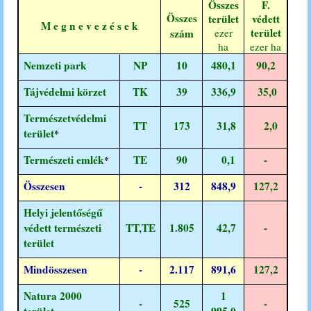
Összes
F.
Összes
terület
védett
M e g n e v e z é s e k
terület
szám
ezer
ha
ezer ha
Nemzeti park
NP
10
480,1
90,2
Tájvédelmi körzet
TK
39
336,9
35,0
Természetvédelmi
TT
173
31,8
2,0
terület
*
Természeti emlék
TE
90
0,1
-
*
Összesen
-
312
848,9
127,2
Helyi jelentőségű
védett természeti
TT,TE
1.805
42,7
-
terület
Mindösszesen
-
2.117
891,6
127,2
Natura 2000
1
-
525
-
terület
995,0