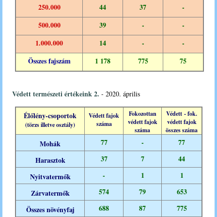
250.000
44
37
-
500.000
39
-
-
1.000.000
14
-
-
Összes fajszám
1 178
775
75
Védett természeti értékeink 2.
- 2020. április
Fokozottan
Védett - fok.
Élőlény-csoportok
Védett fajok
védett
fajok
védett fajok
száma
(
törzs
illetve
osztály
)
száma
összes száma
77
-
77
Mohák
37
7
44
Harasztok
-
1
1
Nyitvatermők
574
79
653
Zárvatermők
688
87
775
Összes növényfaj