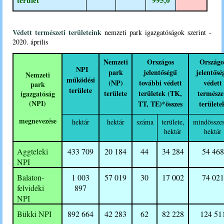
Védett természeti területeink
nemzeti park igazgatóságok szerint
-
2020. április
Nemzeti
Országos
Országo
NPI
park
jelentőségű
jelentősé
Nemzeti
működési
(NP)
további védett
védett
park
területe
területe
területek
(TK,
természe
igazgatóság
(NPI)
TT, TE)
*
összes
területe
megnevezése
hektár
hektár
száma
területe,
mindösszes
hektár
hektár
Aggteleki
433 709
20 184
44
34 284
54 468
NPI
Balaton-
1 003
57 019
30
17 002
74 021
felvidéki
897
NPI
Bükki NPI
892 664
42 283
62
82 228
124 51