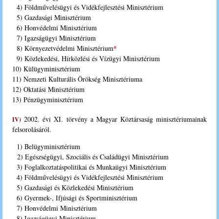
4) Földművelésügyi és Vidékfejlesztési Minisztérium
5) Gazdasági Minisztérium
6) Honvédelmi Minisztérium
7) Igazságügyi Minisztérium
*
8) Környezetvédelmi Minisztérium
9) Közlekedési, Hírközlési és Vízügyi Minisztérium
10) Külügyminisztérium
11) Nemzeti Kulturális Örökség Minisztériuma
12) Oktatási Minisztérium
13) Pénzügyminisztérium
2002. évi XI. törvény a Magyar Köztársaság minisztériumainak
IV)
felsorolásáról.
1) Belügyminisztérium
2) Egészségügyi, Szociális és Családügyi Minisztérium
3) Foglalkoztatáspolitikai és Munkaügyi Minisztérium
4) Földművelésügyi és Vidékfejlesztési Minisztérium
5) Gazdasági és Közlekedési Minisztérium
6) Gyermek-, Ifjúsági és Sportminisztérium
7) Honvédelmi Minisztérium
8) Igazságügyi Minisztérium