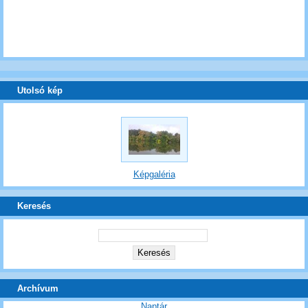
Utolsó kép
Képgaléria
Keresés
Archívum
Naptár