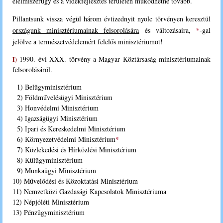
élelmiszerügy és a vidékfejlesztés területén működhetne tovább.
P
illantsunk vissza végül három évtizednyit nyolc törvényen keresztül
*
országunk minisztériumainak felsorolására
és változásaira,
-gal
jelölve a természetvédelemért felelős minisztériumot!
1990. évi XXX. törvény a Magyar Köztársaság minisztériumainak
I)
felsorolásáról.
1) Belügyminisztérium
2) Földművelésügyi Minisztérium
3) Honvédelmi Minisztérium
4) Igazságügyi Minisztérium
5) Ipari és Kereskedelmi Minisztérium
*
6) Környezetvédelmi Minisztérium
7) Közlekedési és Hírközlési Minisztérium
8) Külügyminisztérium
9) Munkaügyi Minisztérium
10) Művelődési és Közoktatási Minisztérium
11) Nemzetközi Gazdasági Kapcsolatok Minisztériuma
12) Népjóléti Minisztérium
13) Pénzügyminisztérium