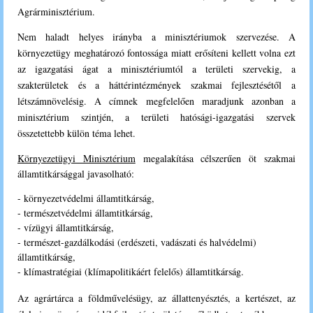
Agrárminisztérium.
Nem haladt helyes irányba a minisztériumok szervezése. A
környezetügy meghatározó fontossága miatt erősíteni kellett volna ezt
az igazgatási ágat a minisztériumtól a területi szervekig, a
szakterületek és a háttérintézmények szakmai fejlesztésétől a
létszámnövelésig. A címnek megfelelően maradjunk azonban a
minisztérium szintjén, a területi hatósági-igazgatási szervek
összetettebb külön téma lehet.
K
örnyezetügyi Minisztérium
megalakítása célszerűen öt szakmai
államtitkársággal javasolható:
- környezetvédelmi államtitkárság,
- természetvédelmi államtitkárság,
- vízügyi államtitkárság,
- természet-gazdálkodási (erdészeti, vadászati és halvédelmi)
államtitkárság,
- klímastratégiai (klímapolitikáért felelős) államtitkárság.
Az agrártárca a földművelésügy, az állattenyésztés, a kertészet, az