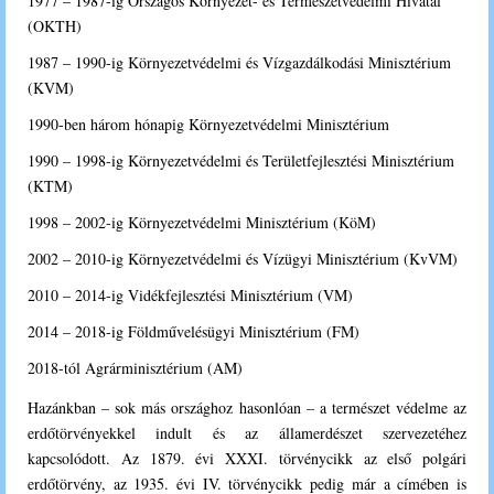
1977 – 1987-ig Országos Környezet- és Természetvédelmi Hivatal
(OKTH)
1987 – 1990-ig Környezetvédelmi és Vízgazdálkodási Minisztérium
(KVM)
1990-ben három hónapig Környezetvédelmi Minisztérium
1990 – 1998-ig Környezetvédelmi és Területfejlesztési Minisztérium
(KTM)
1998 – 2002-ig Környezetvédelmi Minisztérium (KöM)
2002 – 2010-ig Környezetvédelmi és Vízügyi Minisztérium (KvVM)
2010 – 2014-ig Vidékfejlesztési Minisztérium (VM)
2014 – 2018-ig Földművelésügyi Minisztérium (FM)
2018-tól Agrárminisztérium (AM)
Hazánkban – sok más országhoz hasonlóan – a természet védelme az
erdőtörvényekkel indult és az államerdészet szervezetéhez
kapcsolódott. Az 1879. évi XXXI. törvénycikk az első polgári
erdőtörvény, az 1935. évi IV. törvénycikk pedig már a címében is