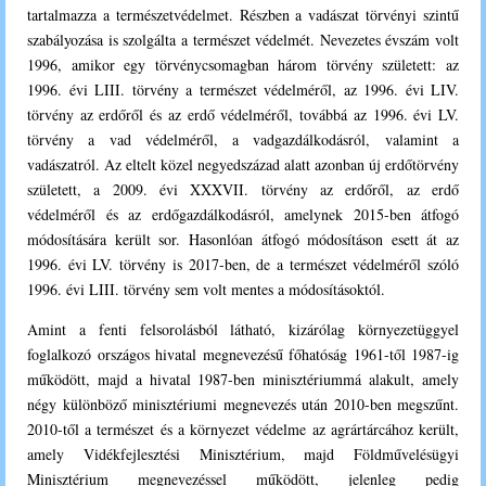
tartalmazza a természetvédelmet. Részben a vadászat törvényi szintű
szabályozása is szolgálta a természet védelmét. Nevezetes évszám volt
1996, amikor egy törvénycsomagban három törvény született: az
1996. évi LIII. törvény a természet védelméről, az 1996. évi LIV.
törvény az erdőről és az erdő védelméről, továbbá az 1996. évi LV.
törvény a vad védelméről, a vadgazdálkodásról, valamint a
vadászatról. Az eltelt közel negyedszázad alatt azonban új erdőtörvény
született, a 2009. évi XXXVII. törvény az erdőről, az erdő
védelméről és az erdőgazdálkodásról, amelynek 2015-ben átfogó
módosítására került sor. Hasonlóan átfogó módosításon esett át az
1996. évi LV. törvény is 2017-ben, de a természet védelméről szóló
1996. évi LIII. törvény sem volt mentes a módosításoktól.
Amint a fenti felsorolásból látható, kizárólag környezetüggyel
foglalkozó országos hivatal megnevezésű főhatóság 1961-től 1987-ig
működött, majd a hivatal 1987-ben minisztériummá alakult, amely
négy különböző minisztériumi megnevezés után 2010-ben megszűnt.
2010-től a természet és a környezet védelme az agrártárcához került,
amely Vidékfejlesztési Minisztérium, majd Földművelésügyi
Minisztérium megnevezéssel működött, jelenleg pedig