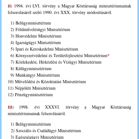
1994. évi LVI. törvény a Magyar Köztársaság minisztériumainak
II)
felsorolásáról szóló 1990. évi XXX. törvény módosításáról.
1) Belügyminisztérium
2) Földművelésügyi Minisztérium
3) Honvédelmi Minisztérium
4) Igazságügyi Minisztérium
5) Ipari és Kereskedelmi Minisztérium
*
6) Környezetvédelmi és Területfejlesztési Minisztérium
7) Közlekedési, Hírközlési és Vízügyi Minisztérium
8) Külügyminisztérium
9) Munkaügyi Minisztérium
10) Művelődési és Közoktatási Minisztérium
11) Népjóléti Minisztérium
12) Pénzügyminisztérium
1998. évi XXXVI. törvény a Magyar Köztársaság
III)
minisztériumainak felsorolásáról.
1) Belügyminisztérium
2) Szociális és Családügyi Minisztérium
3) Egészségügyi Minisztérium