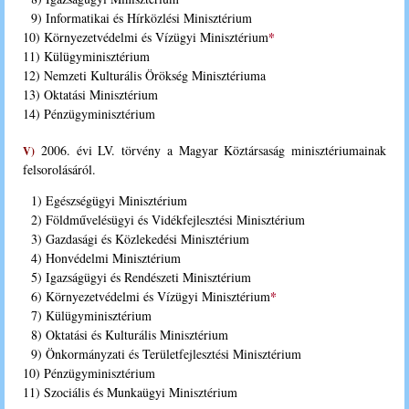
9) Informatikai és Hírközlési Minisztérium
*
10) Környezetvédelmi és Vízügyi Minisztérium
11) Külügyminisztérium
12) Nemzeti Kulturális Örökség Minisztériuma
13) Oktatási Minisztérium
14) Pénzügyminisztérium
2006. évi LV. törvény a Magyar Köztársaság minisztériumainak
V)
felsorolásáról.
1) Egészségügyi Minisztérium
2) Földművelésügyi és Vidékfejlesztési Minisztérium
3) Gazdasági és Közlekedési Minisztérium
4) Honvédelmi Minisztérium
5) Igazságügyi és Rendészeti Minisztérium
*
6) Környezetvédelmi és Vízügyi Minisztérium
7) Külügyminisztérium
8) Oktatási és Kulturális Minisztérium
9) Önkormányzati és Területfejlesztési Minisztérium
10) Pénzügyminisztérium
11) Szociális és Munkaügyi Minisztérium