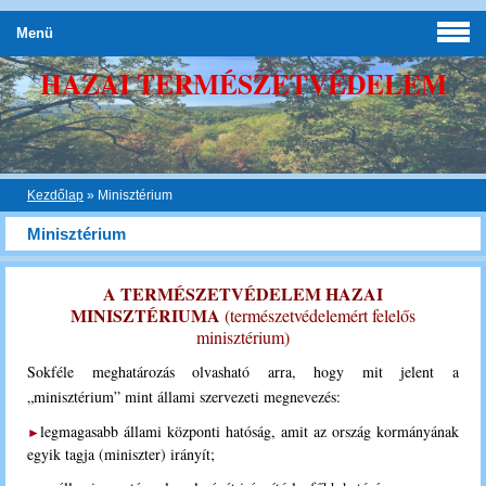
Menü
HAZAI TERMÉSZETVÉDELEM
Kezdőlap
»
Minisztérium
Minisztérium
A TERMÉSZETVÉDELEM HAZAI
MINISZTÉRIUMA
(természetvédelemért felelős
minisztérium)
Sokféle meghatározás olvasható arra, hogy mit jelent a
„minisztérium” mint állami szervezeti megnevezés:
legmagasabb állami központi hatóság, amit az ország kormányának
►
egyik tagja (miniszter) irányít;