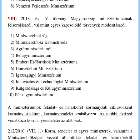
8) Nemzeti Fejlesztési Minisztérium
2018. évi V. törvény Magyarország minisztériumainak
VIII)
felsorolásáról, valamint egyes kapcsolódó törvények módosításáról.
1) Miniszterelnökség
2) Miniszterelnöki Kabinetiroda
*
3) Agrárminisztérium
4) Belügyminisztérium
5) Emberi Erőforrások Minisztériuma
6) Honvédelmi Minisztérium
7) Igazságügyi Minisztérium
8) Innovációs és Technológiai Minisztérium
9) Külgazdasági és Külügyminisztérium
10) Pénzügyminisztérium
A minisztériumok feladat- és hatáskörét kormányzati ciklusonként
kormány statútum, kormányrendelet
szabályozza.
Az utóbbi évtized
vonatkozó kormányrendeletei az alábbiak.
212/2010. (VII. 1.) Korm. rendelet az egyes miniszterek, valamint a
Miniszterelnökséget vezető államtitkár feladat- és hatásköréről