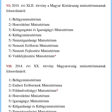
2010. évi XLII. törvény a Magyar Köztársaság minisztériumainak
VI)
felsorolásáról.
1) Belügyminisztérium
2) Honvédelmi Minisztérium
3) Közigazgatási és Igazságügyi Minisztérium
4) Külügyminisztérium
5) Nemzetgazdasági Minisztérium
6) Nemzeti Erőforrás Minisztérium
7) Nemzeti Fejlesztési Minisztérium
*
8) Vidékfejlesztési Minisztérium
2014. évi XX. törvény Magyarország minisztériumainak
VII)
felsorolásáról.
1) Belügyminisztérium
2) Emberi Erőforrások Minisztériuma
*
3) Földművelésügyi Minisztérium
4) Honvédelmi Minisztérium
5) Igazságügyi Minisztérium
6) Külgazdasági és Külügyminisztérium
7) Nemzetgazdasági Minisztérium