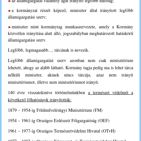
az államigazgatás valamely ágát irányító legfőbb hatóság;
►
a kormányzat részét képező, miniszter által irányított legfőbb
►
államigazgatási szerv;
miniszter mint kormánytag munkaszervezete, amely a Kormány
►
közvetlen irányítása alatt álló, jogszabályban meghatározott hatáskörű
államigazgatási szerv.
Legfőbb, legmagasabb..., tárcának is nevezik.
Legfőbb államigazgatási szerv azonban nem csak minisztérium
lehetett, ahogy az alább látható. Kormány tagja pedig ma is lehet tárca
nélküli miniszter, akinek nincs tárcája, azaz nem irányít
minisztériumot, illetve nem minisztériumot irányít.
140 évre visszatekintve történelmünkben
a természet védelmét a
következő főhatóságok irányították:
1879 – 1954-ig Földművelésügyi Minisztérium (FM)
1954 – 1961-ig Országos Erdészeti Főigazgatóság (OEF)
1961 – 1977-ig Országos Természetvédelmi Hivatal (OTvH)