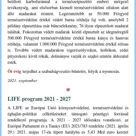
betiltott karbofuránnal a természetpusztító emberi mérgező
tevékenység, ami elsősorban kiemelt természetvédelmi oltalom alatt
álló madarakat érintett. Legérintettebb az 50.000 Ft/egyed
természetvédelmi értékű védett barna rétihéja faj volt, amelyből 2
példány elpusztítása már bűncselekmény, 76 ilyen elpusztított madarat
találtak. Fokozottan védett madarak közül elpusztult az idegméregtől
500.000 Ft/egyed természetvédelmi értékű barna kánya és hamvas
rétihéja, valamint 1.000.000 Ft/egyed természetvédelmi értékű rétisas
is. További védett madarakon (egerészölyveken, hollókon, erdei
pityereken) kívül rókák, dolmányos varjúk és szajkó szintén áldozatul
estek.
Öt évig
terjedhet a szabadságvesztés-büntetés, folyik a nyomozás.
2021. szeptember
֍
LIFE program 2021 - 2027
A LIFE az Európai Unió környezetvédelmi, természetvédelmi és
éghajlat-politikai célkitűzéseket támogató pénzügyi forrással
rendelkező programja. A 2021 - 2027 időszakra vonatkozó, az
Európai Parlament és a Tanács (EU) 2021/783 rendelete (2021. április
29.) 2021. május 17-én lépett hatályba és 5,43 Mrd euro keretet