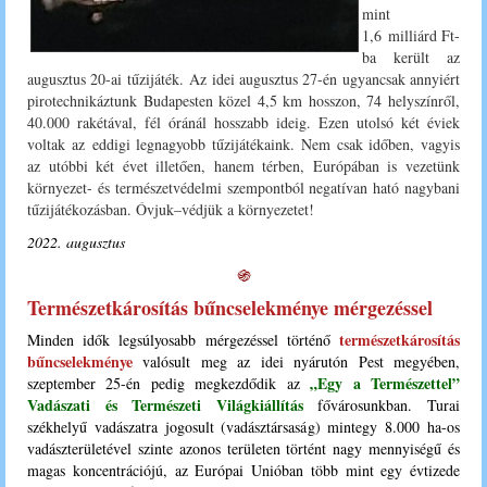
mint
1,6 milliárd Ft-
ba került az
augusztus 20-ai tűzijáték. Az idei augusztus 27-én ugyancsak annyiért
pirotechnikáztunk Budapesten közel 4,5 km hosszon, 74 helyszínről,
40.000 rakétával, fél óránál hosszabb ideig. Ezen utolsó két éviek
voltak az eddigi legnagyobb tűzijátékaink. Nem csak időben, vagyis
az utóbbi két évet illetően, hanem térben, Európában is vezetünk
környezet- és természetvédelmi szempontból negatívan ható nagybani
tűzijátékozásban. Óvjuk–védjük a környezetet!
2022. augusztus
֍
Természetkárosítás bűncselekménye mérgezéssel
természetkárosítás
Minden idők legsúlyosabb mérgezéssel történő
bűncselekménye
valósult meg az idei nyárutón Pest megyében,
„Egy a Természettel”
szeptember 25-én pedig megkezdődik az
Vadászati és Természeti Világkiállítás
fővárosunkban. Turai
székhelyű vadászatra jogosult (vadásztársaság) mintegy 8.000 ha-os
vadászterületével szinte azonos területen történt nagy mennyiségű és
magas koncentrációjú, az Európai Unióban több mint egy évtizede