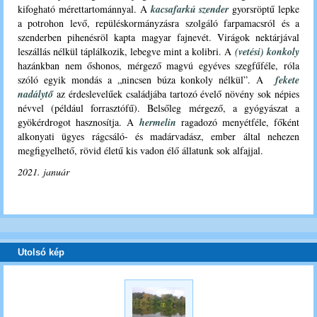
kifogható mérettartománnyal. A
kacsafarkú szender
gyorsröptű lepke
a potrohon levő, repüléskormányzásra szolgáló farpamacsról és a
szenderben pihenésröl kapta magyar fajnevét. Virágok nektárjával
leszállás nélkül táplálkozik, lebegve mint a kolibri. A
(vetési) konkoly
hazánkban nem őshonos, mérgező magvú egyéves szegfűféle, róla
szóló egyik mondás a „nincsen búza konkoly nélkül”. A
fekete
nadálytő
az érdeslevelűek családjába tartozó évelő növény sok népies
névvel (például forrasztófű). Belsőleg mérgező, a gyógyászat a
gyökérdrogot hasznosítja. A
hermelin
ragadozó menyétféle, főként
alkonyati ügyes rágcsáló- és madárvadász, ember által nehezen
megfigyelhető, rövid életű kis vadon élő állatunk sok alfajjal.
2021. január
Utolsó kép