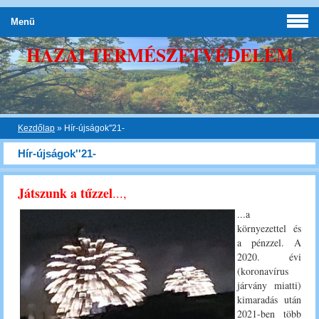
Menü
HAZAI TERMÉSZETVÉDELEM
Kezdőlap
»
Hír-újságok''21-
Hír-újságok''21-
Játszunk a tűzzel
...,
...a
környezettel és
a pénzzel. A
2020. évi
(koronavírus
járvány miatti)
kimaradás után
2021-ben több