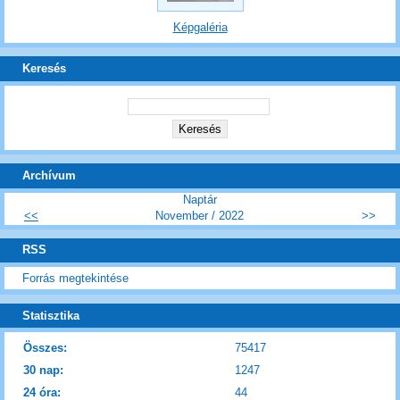
Képgaléria
Keresés
Archívum
Naptár
<<
November / 2022
>>
RSS
Forrás megtekintése
Statisztika
Összes:
75417
30 nap:
1247
24 óra:
44