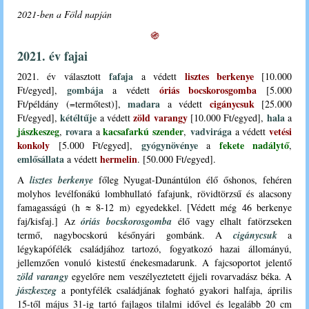
2021-ben a Föld napján
֍
2021. év fajai
fafaja
lisztes berkenye
2021. év választott
a védett
[10.000
gombája
óriás bocskorosgomba
Ft/egyed
]
,
a védett
[
5.000
madara
cigánycsuk
Ft/példány (=termőtest)
]
,
a védett
[
25.000
kétéltűje
zöld varangy
hala
Ft/egyed
]
,
a védett
[
10.000 Ft/egyed
]
,
a
jászkeszeg
rovara
kacsafarkú szender
vadvirága
vetési
,
a
,
a védett
konkoly
gyógynövénye
fekete nadálytő
[
5.000 Ft/egyed
],
a
,
emlősállata
hermelin
a védett
. [50.000 Ft/egyed].
A
lisztes berkenye
főleg Nyugat-Dunántúlon élő őshonos, fehéren
molyhos levélfonákú lombhullató fafajunk, rövidtörzsű és alacsony
famagasságú
(h ≈ 8-12 m) egyedekkel. [Védett még 46 berkenye
faj/kisfaj.] Az
óriás bocskorosgomba
élő vagy elhalt fatörzseken
termő, nagybocskorú későnyári gombánk. A
cigánycsuk
a
légykapófélék családjához tartozó, fogyatkozó hazai állományú,
jellemzően vonuló kistestű énekesmadarunk. A fajcsoportot jelentő
zöld varangy
egyelőre nem veszélyeztetett éjjeli rovarvadász béka.
A
jászkeszeg
a pontyfélék családjának fogható gyakori halfaja, április
15-től május 31-ig tartó fajlagos tilalmi idővel és legalább 20 cm