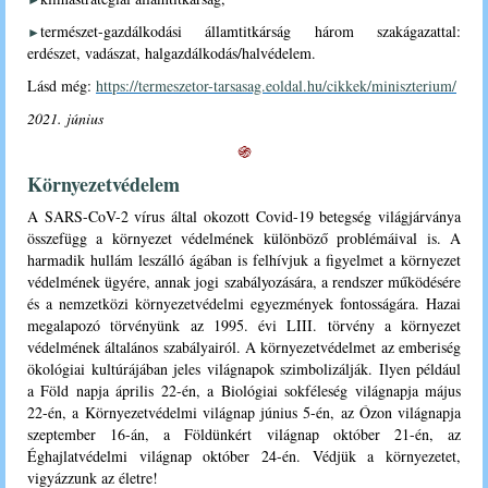
természet-gazdálkodási államtitkárság három szakágazattal:
►
erdészet, vadászat, halgazdálkodás/halvédelem.
Lásd még:
https://termeszetor-tarsasag.eoldal.hu/cikkek/miniszterium/
2021. június
֍
Környezetvédelem
A SARS-CoV-2 vírus által okozott Covid-19 betegség világjárványa
összefügg a környezet védelmének különböző problémáival is. A
harmadik hullám leszálló ágában is felhívjuk a figyelmet a környezet
védelmének ügyére, annak jogi szabályozására, a rendszer működésére
és a nemzetközi környezetvédelmi egyezmények fontosságára. Hazai
megalapozó törvényünk az 1995. évi LIII. törvény a környezet
védelmének általános szabályairól. A környezetvédelmet az emberiség
ökológiai kultúrájában jeles világnapok szimbolizálják. Ilyen például
a Föld napja április 22-én, a Biológiai sokféleség világnapja május
22-én, a Környezetvédelmi világnap június 5-én, az Ózon világnapja
szeptember 16-án, a Földünkért világnap október 21-én, az
Éghajlatvédelmi világnap október 24-én. Védjük a környezetet,
vigyázzunk az életre!