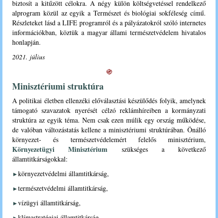
biztosít a kitűzött célokra. A négy külön költségvetéssel rendelkező
alprogram közül az egyik a Természet és biológiai sokféleség című.
Részleteket lásd a LIFE programról és a pályázatokról szóló internetes
információkban, köztük a magyar állami természetvédelem hivatalos
honlapján.
2021. július
֍
Minisztériumi struktúra
A politikai életben ellenzéki előválasztási készülődés folyik, amelynek
támogató szavazatok nyerését célzó reklámhíreiben a kormányzati
struktúra az egyik téma. Nem csak ezen múlik egy ország működése,
de valóban változástatás kellene a minisztériumi struktúrában. Önálló
környezet- és természetvédelemért felelős minisztérium,
Környezetügyi Minisztérium
szükséges a következő
államtitkárságokkal:
környezetvédelmi államtitkárság,
►
természetvédelmi államtitkárság,
►
vízügyi államtitkárság,
►
klímastratégiai államtitkárság,
►