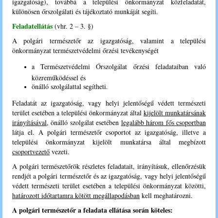
igazgatóság), továbbá a települési önkormányzat közfeladatát,
különösen őrszolgálati és tájékoztató munkáját segíti.
Feladatellátás
(vhr. 2 – 3. §)
A polgári természetőr az igazgatóság, valamint a települési
önkormányzat természetvédelmi őrzési tevékenységét
a Természetvédelmi Őrszolgálat őrzési feladataiban való
közreműködéssel és
önálló szolgálattal segítheti.
Feladatát az igazgatóság, vagy helyi jelentőségű védett természeti
terület esetében a települési önkormányzat által
kijelölt munkatársának
irányításával,
önálló szolgálat esetében
legalább három fős csoportban
látja el. A polgári természetőr csoportot az igazgatóság, illetve a
települési önkormányzat kijelölt munkatársa által megbízott
csoportvezető
vezeti.
A polgári természetőrök részletes feladatait, irányításuk, ellenőrzésük
rendjét a polgári természetőr és az igazgatóság, vagy helyi jelentőségű
védett természeti terület esetében a települési önkormányzat közötti,
határozott időtartamra kötött megállapodásban
kell meghatározni.
A polgári természetőr a feladata ellátása során köteles: