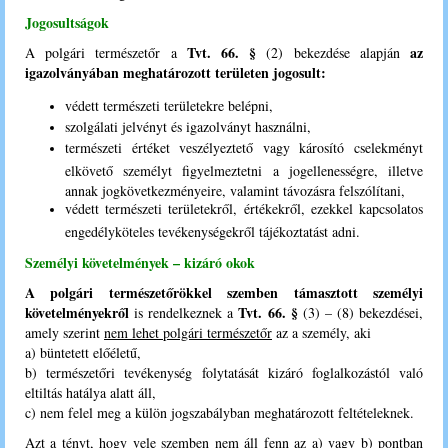
Jogosultságok
Tvt. 66. §
az
A polgári természetőr a
(2) bekezdése alapján
igazolványában meghatározott területen jogosult:
védett természeti területekre belépni,
szolgálati jelvényt és igazolványt használni,
természeti értéket veszélyeztető vagy károsító cselekményt
elkövető személyt figyelmeztetni a jogellenességre, illetve
annak jogkövetkezményeire, valamint távozásra felszólítani,
védett természeti területekről, értékekről, ezekkel kapcsolatos
engedélyköteles tevékenységekről tájékoztatást adni.
Személyi követelmények – kizáró okok
A polgári természetőrökkel szemben támasztott személyi
követelményekről
Tvt. 66. §
is rendelkeznek a
(3) – (8) bekezdései,
amely szerint
nem lehet polgári természetőr
az a személy, aki
a) büntetett előéletű,
b) természetőri tevékenység folytatását kizáró foglalkozástól való
eltiltás hatálya alatt áll,
c) nem felel meg a külön jogszabályban meghatározott feltételeknek.
Azt a tényt, hogy vele szemben nem áll fenn az a) vagy b) pontban