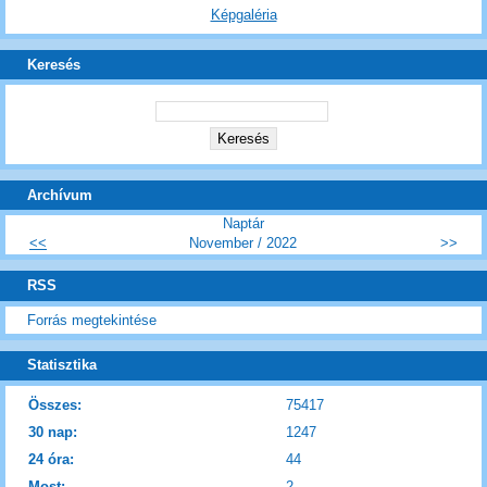
Képgaléria
Keresés
Archívum
Naptár
<<
November / 2022
>>
RSS
Forrás megtekintése
Statisztika
Összes:
75417
30 nap:
1247
24 óra:
44
Most:
2