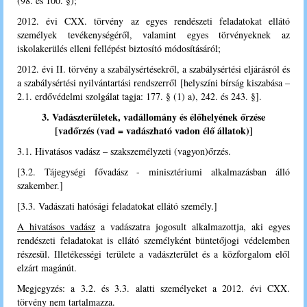
(98. és 100. §);
2012. évi CXX. törvény az egyes rendészeti feladatokat ellátó
személyek tevékenységéről, valamint egyes törvényeknek az
iskolakerülés elleni fellépést biztosító módosításáról;
2012. évi II. törvény a szabálysértésekről, a szabálysértési eljárásról és
a szabálysértési nyilvántartási rendszerről [helyszíni bírság kiszabása –
2.1. erdővédelmi szolgálat tagja: 177. § (1) a), 242. és 243. §].
3. Vadászterületek, vadállomány és élőhelyének őrzése
[
vadőrzés (vad = vadászható vadon élő állatok)
]
3.1. Hivatásos vadász – szakszemélyzeti (vagyon)őrzés.
[3.2. Tájegységi fővadász - minisztériumi alkalmazásban álló
szakember.]
[3.3. Vadászati hatósági feladatokat ellátó személy.
]
A hivatásos vadász
a vadászatra jogosult alkalmazottja, aki egyes
rendészeti feladatokat is ellátó személyként büntetőjogi védelemben
részesül. Illetékességi területe a vadászterület és a közforgalom elől
elzárt magánút.
Megjegyzés: a 3.2. és 3.3. alatti személyeket a 2012. évi CXX.
törvény nem tartalmazza.