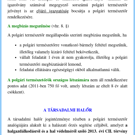
igazolvány számával megegyező sorszámú polgári természetőr
jelvényt is az
eljáró igazgatóság
bocsátja a polgári természetőr
rendelkezésére.
A megbízás megszűnése
(vhr. 8. §)
A polgári természetőr megállapodás szerinti megbízása megszűnik, ha
a polgári természetőrre vonatkozó bármely feltétel megszűnik,
illetőleg valamely kizáró feltétel bekövetkezik,
vállalt feladatát 1 éven át nem gyakorolja, illetőleg a polgári
természetőri megbízatásáról lemond,
feladatai ellátására egészségügyi okból alkalmatlanná válik.
A polgári természetőrök országos létszámára
nem áll rendelkezésre
pontos adat (2011-ben 750 fő volt, amely létszám az eltelt 8 év alatt
csökkent).
A TÁRSADALMI HALŐR
A társadalmi halőr jogintézménye részben a polgári természetőr
a
analógiájára alakult ki a halászati őrzés segítése céljából, amelyet
halgazdálkodásról és a hal védelméről szóló 2013. évi CII. törvény