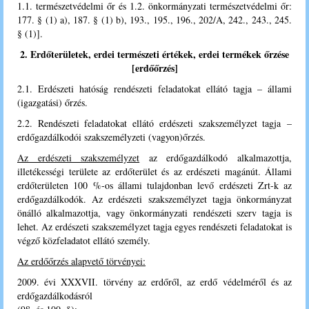
1.1. természetvédelmi őr és 1.2. önkormányzati természetvédelmi őr:
177. § (1) a), 187. § (1) b), 193., 195., 196., 202/A, 242., 243., 245.
§ (1)].
2. Erdőterületek, erdei természeti értékek, erdei termékek őrzése
[
erdőőrzés
]
2.1. Erdészeti hatóság rendészeti feladatokat ellátó tagja – állami
(igazgatási) őrzés.
2.2. Rendészeti feladatokat ellátó erdészeti szakszemélyzet tagja –
erdőgazdálkodói szakszemélyzeti (vagyon)őrzés.
Az erdészeti szakszemélyzet
az erdőgazdálkodó alkalmazottja,
illetékességi területe az erdőterület és az erdészeti magánút. Állami
erdőterületen 100 %-os állami tulajdonban levő erdészeti Zrt-k az
erdőgazdálkodók. Az erdészeti szakszemélyzet tagja önkormányzat
önálló alkalmazottja, vagy önkormányzati rendészeti szerv tagja is
lehet. Az erdészeti szakszemélyzet tagja egyes rendészeti feladatokat is
végző közfeladatot ellátó személy.
Az erdőőrzés alapvető törvényei:
2009. évi XXXVII. törvény az erdőről, az erdő védelméről és az
erdőgazdálkodásról