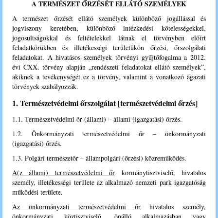
A TERMÉSZET ŐRZÉSÉT ELLÁTÓ SZEMÉLYEK
A természet őrzését ellátó személyek különböző jogállással és
jogviszony keretében, különböző intézkedési kötelességekkel,
jogosultságokkal és feltételekkel látnak el törvényben előírt
feladatkörükben és illetékességi területükön őrzési, őrszolgálati
feladatokat.
A hivatásos személyek törvényi gyűjtőfogalma a 2012.
évi CXX. törvény alapján „rendészeti feladatokat ellátó személyek”,
akiknek a tevékenységét ez a törvény, valamint a vonatkozó ágazati
törvények szabályozzák.
1. Természetvédelmi őrszolgálat
[
természetvédelmi őrzés
]
1.1. Természetvédelmi őr (állami) – állami (igazgatási) őrzés.
1.2. Önkormányzati természetvédelmi őr – önkormányzati
(igazgatási) őrzés.
1.3. Polgári természetőr – állampolgári (őrzési) közreműködés.
A(z állami) természetvédelmi őr
kormánytisztviselő, hivatalos
személy, illetékességi területe az alkalmazó nemzeti park igazgatóság
működési területe.
Az önkormányzati természetvédelmi őr
hivatalos személy,
önkormányzati köztisztviselő, önálló alkalmazásban vagy