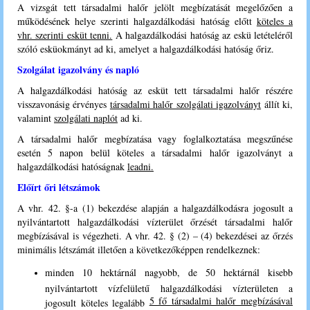
A vizsgát tett társadalmi halőr jelölt megbízatását megelőzően a
működésének helye szerinti halgazdálkodási hatóság előtt
köteles a
vhr. szerinti esküt tenni.
A halgazdálkodási hatóság az eskü letételéről
szóló esküokmányt ad ki, amelyet a halgazdálkodási hatóság őriz.
Szolgálat igazolvány és napló
A halgazdálkodási hatóság az esküt tett társadalmi halőr részére
visszavonásig érvényes
társadalmi halőr szolgálati igazolványt
állít ki,
valamint
szolgálati naplót
ad ki.
A társadalmi halőr megbízatása vagy foglalkoztatása megszűnése
esetén 5 napon belül köteles a társadalmi halőr igazolványt a
halgazdálkodási hatóságnak
leadni.
Előírt őri létszámok
A vhr. 42. §-a (1) bekezdése alapján a halgazdálkodásra jogosult a
nyilvántartott halgazdálkodási vízterület őrzését társadalmi halőr
megbízásával is végezheti. A vhr. 42. § (2) – (4) bekezdései az őrzés
minimális létszámát illetően a következőképpen rendelkeznek:
minden 10 hektárnál nagyobb, de 50 hektárnál kisebb
nyilvántartott vízfelületű halgazdálkodási vízterületen a
5 fő társadalmi halőr megbízásával
jogosult köteles legalább