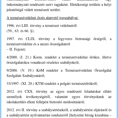
önkormányzati rendészeti szerv tagjaként. Illetékességi területe a helyi
jelentőségű védett természeti terület.
A természetvédelmi őrzés alapvető jogszabályai:
1996. évi LIII. törvény a természet védelméről
(59., 63. és 66. §);
1997. évi CLIX. törvény a fegyveres biztonsági őrségről, a
természetvédelmi és a mezei őrszolgálatról
– II. Fejezet;
4/2000. (I. 21.) Korm. rendelet a természetvédelmi őrökre, illetve
őrszolgálatokra vonatkozó részletes szabályokról;
9/2000. (V. 19.) KöM rendelet a Természetvédelmi Őrszolgálat
Szolgálati Szabályzatáról;
33/1997. (XI. 20.) KTM rendelet a polgári természetőrökről;
2012. évi CXX. törvény az egyes rendészeti feladatokat ellátó
személyek tevékenységéről, valamint egyes törvényeknek az
iskolakerülés elleni fellépést biztosító módosításáról;
2012. évi II. törvény a szabálysértésekről, a szabálysértési eljárásról és
a szabálysértési nyilvántartási rendszerről [helyszíni bírság kiszabása –