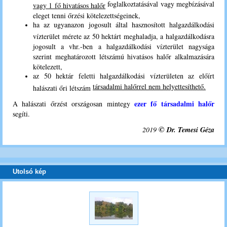
foglalkoztatásával vagy megbízásával
vagy 1 fő hivatásos halőr
eleget tenni őrzési kötelezettségeinek,
ha az ugyanazon jogosult által hasznosított halgazdálkodási
vízterület mérete az 50 hektárt meghaladja, a halgazdálkodásra
jogosult a vhr.-ben a halgazdálkodási vízterület nagysága
szerint meghatározott létszámú hivatásos halőr alkalmazására
kötelezett,
az 50 hektár feletti halgazdálkodási vízterületen az előírt
társadalmi halőrrel nem helyettesíthető.
halászati őri létszám
ezer fő társadalmi halőr
A halászati őrzést országosan mintegy
segíti.
©
2019
Dr. Temesi Géza
Utolsó kép