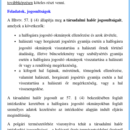
továbbképzésen
köteles részt venni.
Feladatok, jogosultságok
a társadalmi halőr jogosultságait
A Hhvtv. 57. § (4) állapítja meg
,
amelyek a következők:
a halfogásra jogosító okmányok ellenőrzése és azok átvétele,
halászati vagy horgászati jogsértés gyanúja esetén a halfogásra
jogosító okmányok visszatartása a halászati őrnek történő
átadásáig, illetve bűncselekmény vagy szabálysértés gyanúja
esetén a halfogásra jogosító okmányok visszatartása a halászati
őr vagy a rendőrség megérkezéséig,
a kifogott hal fajának, méretének, tömegének ellenőrzése,
valamint halászati, horgászati jogsértés gyanúja esetén a hal
visszatartása a halászati őr megérkezéséig, vagy a hal
visszaengedése.
A társadalmi halőr jogosult az 57. § (4) bekezdésében foglalt
intézkedése keretében a halfogásra jogosító okmányokban foglalt
személyes adatok kezelésére az intézkedése alapján indult eljárás
megindításáig.
A polgári természetőrhöz viszonyítva tehát a társadalmi halőr
intézkedési jogosultságai – a halászati őrzés természetvédelmi őrzésnél