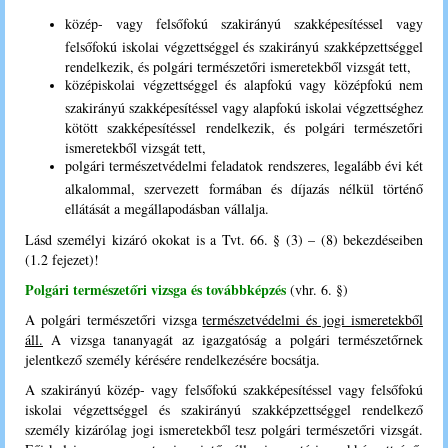
közép- vagy felsőfokú szakirányú szakképesítéssel vagy
felsőfokú iskolai végzettséggel és szakirányú szakképzettséggel
rendelkezik, és polgári természetőri ismeretekből vizsgát tett,
középiskolai végzettséggel és alapfokú vagy középfokú nem
szakirányú szakképesítéssel vagy alapfokú iskolai végzettséghez
kötött szakképesítéssel rendelkezik, és polgári természetőri
ismeretekből vizsgát tett,
polgári természetvédelmi feladatok rendszeres, legalább évi két
alkalommal, szervezett formában és díjazás nélkül történő
ellátását a megállapodásban vállalja.
Lásd személyi kizáró okokat is a Tvt. 66. § (3) – (8) bekezdéseiben
(1.2 fejezet)!
Polgári természetőri vizsga és továbbképzés
(vhr. 6. §)
A polgári természetőri vizsga
természetvédelmi és jogi ismeretekből
áll.
A vizsga tananyagát az igazgatóság a polgári természetőrnek
jelentkező személy kérésére rendelkezésére bocsátja.
A szakirányú közép- vagy felsőfokú szakképesítéssel vagy felsőfokú
iskolai végzettséggel és szakirányú szakképzettséggel rendelkező
személy kizárólag jogi ismeretekből tesz polgári természetőri vizsgát.