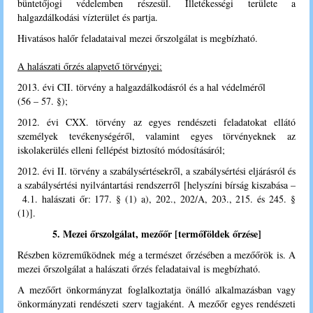
büntetőjogi védelemben részesül. Illetékességi területe a
halgazdálkodási vízterület és partja.
Hivatásos halőr feladataival mezei őrszolgálat is megbízható.
A halászati őrzés alapvető törvényei:
2013. évi CII. törvény a halgazdálkodásról és a hal védelméről
(56 – 57. §);
2012. évi CXX. törvény az egyes rendészeti feladatokat ellátó
személyek tevékenységéről, valamint egyes törvényeknek az
iskolakerülés elleni fellépést biztosító módosításáról;
2012. évi II. törvény a szabálysértésekről, a szabálysértési eljárásról és
a szabálysértési nyilvántartási rendszerről [helyszíni bírság kiszabása –
4.1. halászati őr: 177. § (1) a), 202., 202/A, 203., 215. és 245. §
(1)].
5. Mezei őrszolgálat, mezőőr [termőföldek őrzése]
Részben közreműködnek még a természet őrzésében a mezőőrök is. A
mezei őrszolgálat a halászati őrzés feladataival is megbízható.
A mezőőrt önkormányzat foglalkoztatja önálló alkalmazásban vagy
önkormányzati rendészeti szerv tagjaként. A mezőőr egyes rendészeti