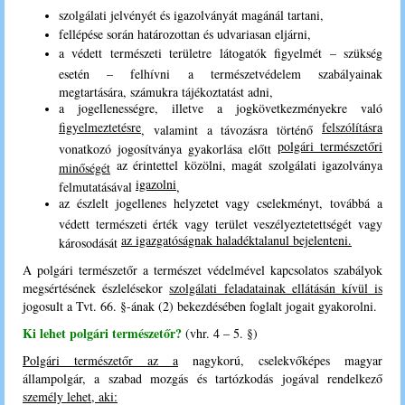
szolgálati jelvényét és igazolványát magánál tartani,
fellépése során határozottan és udvariasan eljárni,
a védett természeti területre látogatók figyelmét – szükség
esetén – felhívni a természetvédelem szabályainak
megtartására, számukra tájékoztatást adni,
a jogellenességre, illetve a jogkövetkezményekre való
figyelmeztetésre
felszólításra
, valamint a távozásra történő
polgári természetőri
vonatkozó jogosítványa gyakorlása előtt
az érintettel közölni, magát szolgálati igazolványa
minőségét
igazolni
felmutatásával
,
az észlelt jogellenes helyzetet vagy cselekményt, továbbá a
védett természeti érték vagy terület veszélyeztetettségét vagy
az igazgatóságnak haladéktalanul bejelenteni.
károsodását
A polgári természetőr a természet védelmével kapcsolatos szabályok
megsértésének észlelésekor
szolgálati feladatainak ellátásán kívül is
jogosult a Tvt. 66. §-ának (2) bekezdésében foglalt jogait gyakorolni.
Ki lehet polgári természetőr?
(vhr. 4 – 5. §)
Polgári természetőr az a
nagykorú, cselekvőképes magyar
állampolgár, a szabad mozgás és tartózkodás jogával rendelkező
személy lehet, aki: