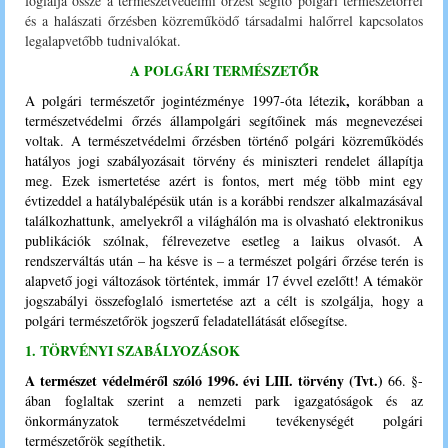
foglalja össze a természetvédelmi őrzést segítő polgári természetőrrel
és a halászati őrzésben közreműködő társadalmi halőrrel kapcsolatos
legalapvetőbb tudnivalókat.
A POLGÁRI TERMÉSZETŐR
,
A polgári természetőr jogintézménye 1997-óta létezik
korábban a
természetvédelmi őrzés állampolgári segítőinek más megnevezései
voltak. A természetvédelmi őrzésben történő polgári közreműködés
hatályos jogi szabályozásait törvény és miniszteri rendelet állapítja
meg. Ezek ismertetése azért is fontos, mert még több mint egy
évtizeddel a hatálybalépésük után is a korábbi rendszer alkalmazásával
találkozhattunk, amelyekről a világhálón ma is olvasható elektronikus
publikációk szólnak, félrevezetve esetleg a laikus olvasót. A
rendszerváltás után – ha késve is – a természet polgári őrzése terén is
alapvető jogi változások történtek, immár 17 évvel ezelőtt! A témakör
jogszabályi összefoglaló ismertetése azt a célt is szolgálja, hogy a
polgári természetőrök jogszerű feladatellátását elősegítse.
1.
TÖR
VÉNYI SZABÁLYOZÁSOK
A természet védelméről szóló 1996. évi LIII. törvény (Tvt.)
66. §-
ában foglaltak szerint a nemzeti park igazgatóságok és az
önkormányzatok természetvédelmi tevékenységét polgári
természetőrök segíthetik.