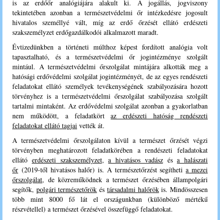
is az erdőőr analógiájára alakult ki. A jogállás, jogviszony
tekintetében azonban a természetvédelmi őr intézkedésre jogosult
hivatalos személlyé vált, míg az erdő őrzését ellátó erdészeti
szakszemélyzet erdőgazdálkodói alkalmazott maradt.
Évtizedünkben a történeti múlthoz képest fordított analógia volt
tapasztalható, és a természetvédelmi őr jogintézménye szolgált
mintául. A természetvédelmi őrszolgálat mintájára alkották meg a
hatósági erdővédelmi szolgálat jogintézményét, de az egyes rendészeti
feladatokat ellátó személyek tevékenységének szabályozására hozott
törvényhez is a természetvédelmi őrszolgálat szabályozása szolgált
tartalmi mintaként. Az erdővédelmi szolgálat azonban a gyakorlatban
nem működött, a feladatkört
az erdészeti hatóság rendészeti
feladatokat ellátó tagjai
vették át.
A természetvédelmi őrszolgálaton kívül a természet őrzését végzi
törvényben meghatározott feladatkörében a rendészeti feladatokat
ellátó
erdészeti szakszemélyzet
,
a hivatásos vadász
és
a halászati
őr
(2019-től hivatásos halőr) is. A természetőrzést segítheti
a mezei
őrszolgálat
, de közreműködnek a természet őrzésében állampolgári
segítők,
polgári természetőrök
és
társadalmi halőrök
is. Mindösszesen
több mint 8000 fő lát el országunkban (különböző mértékű
részvétellel) a természet őrzésével összefüggő feladatokat.