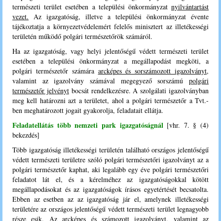
természeti terület esetében a települési önkormányzat
nyilvántartást
vezet.
Az igazgatóság, illetve a települési önkormányzat évente
tájékoztatja a környezetvédelemért felelős minisztert az illetékességi
területén működő polgári természetőrök számáról.
Ha az igazgatóság, vagy helyi jelentőségű védett természeti terület
esetében a települési önkormányzat a megállapodást megköti, a
polgári természetőr számára
arcképes és sorszámozott igazolványt,
valamint az igazolvány számával megegyező sorszámú
polgári
természetőr jelvényt
bocsát rendelkezésre. A szolgálati igazolványban
meg kell határozni azt a területet, ahol a polgári természetőr a Tvt.-
ben meghatározott jogait gyakorolja, feladatait ellátja.
Feladatellátás több nemzeti park igazgatóságnál
[vhr. 7. § (4)
bekezdés]
Több igazgatóság illetékességi területén található országos jelentőségű
védett természeti területre szóló polgári természetőri igazolványt az a
polgári természetőr kaphat, aki legalább egy éve polgári természetőri
feladatot lát el, és a kérelméhez az igazgatóságokkal kötött
megállapodásokat és az igazgatóságok írásos egyetértését becsatolta.
Ebben az esetben az az igazgatóság jár el, amelynek illetékességi
területére az országos jelentőségű védett természeti terület legnagyobb
része esik. Az arcképes és számozott igazolványt, valamint az