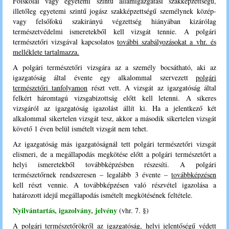
Főiskolai vagy egyetemi szintű államigazgatási szakképzettségű,
illetőleg egyetemi szintű jogász szakképzettségű személynek közép-
vagy felsőfokú szakirányú végzettség hiányában kizárólag
természetvédelmi ismeretekből kell vizsgát tennie. A polgári
természetőri vizsgával kapcsolatos
további szabályozásokat a vhr. és
melléklete tartalmazza.
A polgári természetőri vizsgára az a személy bocsátható, aki az
igazgatóság által évente egy alkalommal szervezett
polgári
természetőri tanfolyamon
részt vett. A vizsgát az igazgatóság által
felkért háromtagú vizsgabizottság előtt kell letenni. A sikeres
vizsgáról az igazgatóság igazolást állít ki. Ha a jelentkező két
alkalommal sikertelen vizsgát tesz, akkor a második sikertelen vizsgát
követő 1 éven belül ismételt vizsgát nem tehet.
Az igazgatóság más igazgatóságnál tett polgári természetőri vizsgát
elismeri, de a megállapodás megkötése előtt a polgári természetőrt a
helyi ismeretekből továbbképzésben részesíti. A polgári
természetőrnek rendszeresen – legalább 3 évente –
továbbképzésen
kell részt vennie. A továbbképzésen való részvétel igazolása a
határozott idejű megállapodás ismételt megkötésének feltétele.
Nyilvántartás, igazolvány, jelvény
(vhr. 7. §)
A polgári természetőrökről az igazgatóság, helyi jelentőségű védett