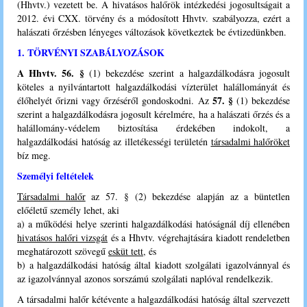
(Hhvtv.) vezetett be. A hivatásos halőrök intézkedési jogosultságait a
2012. évi CXX. törvény és a módosított Hhvtv. szabályozza, ezért a
halászati őrzésben lényeges változások következtek be évtizedünkben.
1. TÖRVÉNYI SZABÁLYOZÁSOK
A Hhvtv. 56. §
(1) bekezdése szerint a halgazdálkodásra jogosult
köteles a nyilvántartott halgazdálkodási vízterület halállományát és
57. §
élőhelyét őrizni vagy őrzéséről gondoskodni. Az
(1) bekezdése
szerint a halgazdálkodásra jogosult kérelmére, ha a halászati őrzés és a
halállomány-védelem biztosítása érdekében indokolt, a
halgazdálkodási hatóság az illetékességi területén
társadalmi halőröket
bíz meg.
Személyi feltételek
Társadalmi halőr
az 57. § (2) bekezdése alapján az a büntetlen
előéletű személy lehet, aki
a) a működési helye szerinti halgazdálkodási hatóságnál díj ellenében
hivatásos halőri vizsgát
és a Hhvtv. végrehajtására kiadott rendeletben
meghatározott szövegű
esküt tett
, és
b) a halgazdálkodási hatóság által kiadott szolgálati igazolvánnyal és
az igazolvánnyal azonos sorszámú szolgálati naplóval rendelkezik.
A társadalmi halőr kétévente a halgazdálkodási hatóság által szervezett