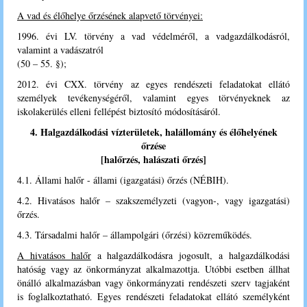
A vad és élőhelye őrzésének alapvető törvényei:
1996. évi LV. törvény a vad védelméről, a vadgazdálkodásról,
valamint a vadászatról
(50 – 55. §);
2012. évi CXX. törvény az egyes rendészeti feladatokat ellátó
személyek tevékenységéről, valamint egyes törvényeknek az
iskolakerülés elleni fellépést biztosító módosításáról.
4. Halgazdálkodási vízterületek, halállomány és élőhelyének
őrzése
[
halőrzés, halászati őrzés
]
4.1. Állami halőr - állami (igazgatási) őrzés (NÉBIH).
4.2.
Hivatásos halőr – szakszemélyzeti (vagyon-, vagy igazgatási)
őrzés.
4.3. Társadalmi halőr – állampolgári (őrzési) közreműködés.
A hivatásos halőr
a halgazdálkodásra jogosult, a halgazdálkodási
hatóság vagy az önkormányzat alkalmazottja. Utóbbi esetben állhat
önálló alkalmazásban vagy önkormányzati rendészeti szerv tagjaként
is foglalkoztatható. Egyes rendészeti feladatokat ellátó személyként