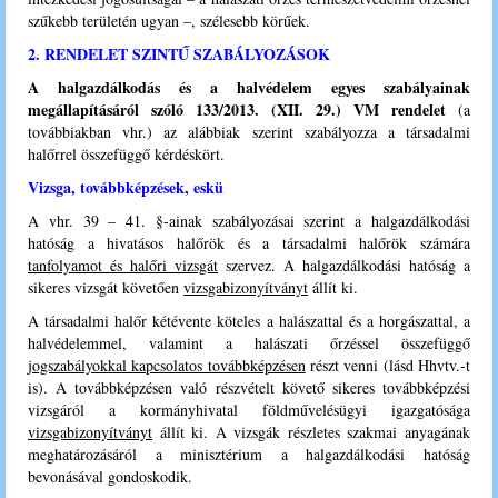
szűkebb területén ugyan –, szélesebb körűek.
2. RENDELET SZINTŰ SZABÁLYOZÁSOK
A halgazdálkodás és a halvédelem egyes szabályainak
megállapításáról szóló 133/2013. (XII. 29.) VM rendelet
(a
továbbiakban vhr.) az alábbiak szerint szabályozza a társadalmi
halőrrel összefüggő kérdéskört.
Vizsga, továbbképzések, eskü
A vhr. 39 – 41. §-ainak szabályozásai szerint a halgazdálkodási
hatóság a hivatásos halőrök és a társadalmi halőrök számára
tanfolyamot és halőri vizsgát
szervez. A halgazdálkodási hatóság a
sikeres vizsgát követően
vizsgabizonyítványt
állít ki.
A társadalmi halőr kétévente köteles a halászattal és a horgászattal, a
halvédelemmel, valamint a halászati őrzéssel összefüggő
jogszabályokkal kapcsolatos továbbképzésen
részt venni (lásd Hhvtv.-t
is). A továbbképzésen való részvételt követő sikeres továbbképzési
vizsgáról a kormányhivatal földművelésügyi igazgatósága
vizsgabizonyítványt
állít ki. A vizsgák részletes szakmai anyagának
meghatározásáról a minisztérium a halgazdálkodási hatóság
bevonásával gondoskodik.