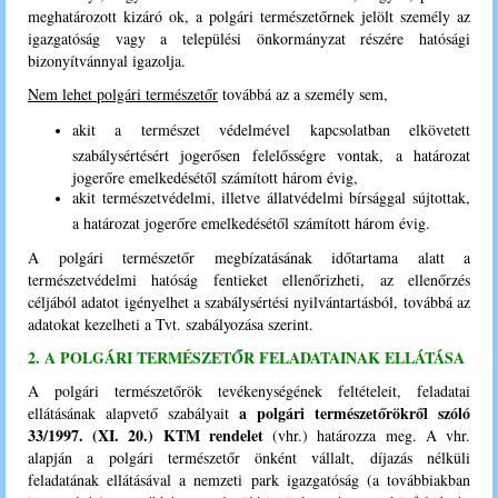
meghatározott kizáró ok, a polgári természetőrnek jelölt személy az
igazgatóság vagy a települési önkormányzat részére hatósági
bizonyítvánnyal igazolja.
Nem lehet polgári természetőr
továbbá az a személy sem,
akit a természet védelmével kapcsolatban elkövetett
szabálysértésért jogerősen felelősségre vontak, a határozat
jogerőre emelkedésétől számított három évig,
akit természetvédelmi, illetve állatvédelmi bírsággal sújtottak,
a határozat jogerőre emelkedésétől számított három évig.
A polgári természetőr megbízatásának időtartama alatt a
természetvédelmi hatóság fentieket ellenőrizheti, az ellenőrzés
céljából adatot igényelhet a szabálysértési nyilvántartásból, továbbá az
adatokat kezelheti a Tvt. szabályozása szerint.
2. A POLGÁRI TERMÉSZETŐR FELADATAINAK ELLÁTÁSA
A polgári természetőrök tevékenységének feltételeit, feladatai
a polgári természetőrökről szóló
ellátásának alapvető szabályait
33/1997. (XI. 20.) KTM rendelet
(vhr.) határozza meg. A vhr.
alapján a polgári természetőr önként vállalt, díjazás nélküli
feladatának ellátásával a nemzeti park igazgatóság (a továbbiakban