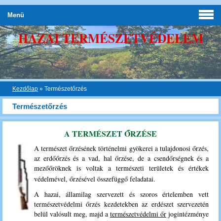
Menü
HAZAI TERMÉSZETVÉDELEM
Kezdőlap
»
Természetőrzés
Természetőrzés
A TERMÉSZET ŐRZÉSE
A természet őrzésének történelmi gyökerei a tulajdonosi őrzés,
az erdőőrzés és a vad, hal őrzése, de a csendőrségnek és a
mezőőröknek is voltak a természeti területek és értékek
védelmével, őrzésével összefüggő feladatai.
A hazai, államilag szervezett és szoros értelemben vett
természetvédelmi őrzés kezdetekben az erdészet szervezetén
belül valósult meg, majd a
természetvédelmi őr
jogintézménye