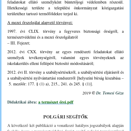
feladatokat ellátó személyként büntetőjogi védelemben részesül.
Illetékességi területe a települési önkormányzat közigazgatási
területéhez tartozó termőföldekre terjed ki.
A mezei őrszolgálat alapvető törvényei:
1997. évi CLIX. törvény a fegyveres biztonsági őrségről, a
természetvédelmi és a mezei őrszolgálatról
– III. Fejezet;
2012. évi CXX. törvény az egyes rendészeti feladatokat ellátó
személyek tevékenységéről, valamint egyes törvényeknek az
iskolakerülés elleni fellépést biztosító módosításáról;
2012. évi II. törvény a szabálysértésekről, a szabálysértési eljárásról és
a szabálysértési nyilvántartási rendszerről [helyszíni bírság kiszabása –
5. mezőőr: 177. § (1) a), 215., 241. és 245. § (1)].
©
2019
Dr. Temesi Géza
Didaktikai ábra:
a természet őrei.pdf
POLGÁRI SEGÍTŐK
A következő két publikáció a vonatkozó hatályos jogszabályok alapján