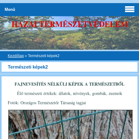
Menü
HAZAI TERMÉSZETVÉDELEM
Kezdőlap
»
Természeti képek2
Természeti képek2
FAJNEVESÍTÉS NÉLKÜLI KÉPEK A TERMÉSZETBŐL
Élő természeti értékek: állatok, növények, gombák, zuzmók
Fotók: Országos Természetőr Társaság tagjai