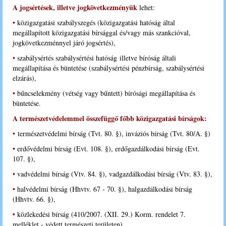
A jogsértések, illetve jogkövetkezményük
lehet:
•
közigazgatási szabályszegés (közigazgatási hatóság által
megállapított közigazgatási bírsággal és/vagy más szankcióval,
jogkövetkezménnyel járó jogsértés),
•
szabálysértés szabálysértési hatóság illetve bíróság általi
megállapítása és büntetése (szabálysértési pénzbírság, szabálysértési
elzárás),
•
bűncselekmény (vétség vagy bűntett) bírósági megállapítása és
büntetése.
A természetvédelemmel összefüggő főbb közigazgatási bírságok:
•
természetvédelmi bírság (Tvt. 80. §), inváziós bírság (Tvt. 80/A. §)
•
erdővédelmi bírság (Evt. 108. §), erdőgazdálkodási bírság (Evt.
107. §),
•
vadvédelmi bírság (Vtv. 84. §), vadgazdálkodási bírság (Vtv. 83. §),
•
halvédelmi bírság (Hhvtv. 67 - 70. §), halgazdálkodási bírság
(Hhvtv. 66. §),
•
közlekedési bírság (410/2007. (XII. 29.) Korm. rendelet 7.
melléklet - védett természeti területen)