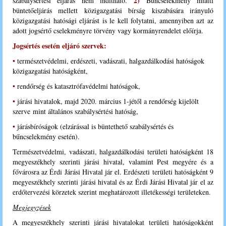
2)
szabálysértési eljárás nem indítható.
Bűncselekmény miatti
büntetőeljárás mellett közigazgatási bírság kiszabására irányuló
közigazgatási hatósági eljárást is le kell folytatni, amennyiben azt az
adott jogsértő cselekményre törvény vagy kormányrendelet előírja.
Jogsértés esetén eljáró szervek:
•
természetvédelmi, erdészeti, vadászati, halgazdálkodási hatóságok
közigazgatási hatóságként,
•
rendőrség és katasztrófavédelmi hatóságok,
•
járási hivatalok, majd 2020. március 1-jétől a rendőrség kijelölt
szerve mint általános szabálysértési hatóság,
•
járásbíróságok (elzárással is büntethető szabálysértés és
bűncselekmény esetén).
Természetvédelmi, vadászati, halgazdálkodási területi hatóságként 18
megyeszékhely szerinti járási hivatal, valamint Pest megyére és a
fővárosra az Érdi Járási Hivatal jár el. E
rdészeti területi hatóságként 9
megyeszékhely szerinti járási hivatal és az Érdi Járási Hivatal jár el az
erdőtervezési körzetek szerint meghatározott illetékességi területeken.
Megjegyzések
A megyeszékhely szerinti járási hivatalokat területi hatóságokként