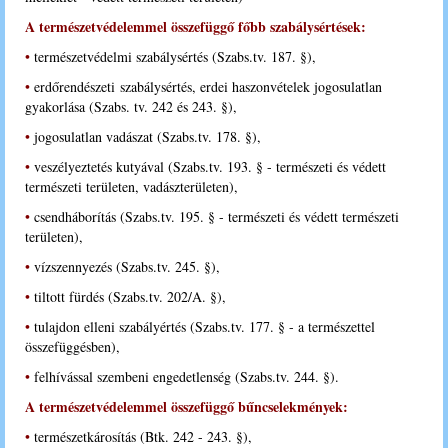
A természetvédelemmel összefüggő főbb szabálysértések:
•
természetvédelmi szabálysértés (Szabs.tv. 187. §),
•
erdőrendészeti szabálysértés, erdei haszonvételek jogosulatlan
gyakorlása (Szabs. tv. 242 és 243. §),
•
jogosulatlan vadászat (Szabs.tv. 178. §),
•
veszélyeztetés kutyával (Szabs.tv. 193. § - természeti és védett
természeti területen, vadászterületen),
•
csendháborítás (Szabs.tv. 195. § - természeti és védett természeti
területen),
•
vízszennyezés (Szabs.tv. 245. §),
•
tiltott fürdés (Szabs.tv. 202/A. §),
•
tulajdon elleni szabályértés (Szabs.tv. 177. § - a természettel
összefüggésben),
•
felhívással szembeni engedetlenség (Szabs.tv. 244. §).
A természetvédelemmel összefüggő bűncselekmények:
•
természetkárosítás (Btk. 242 - 243. §),