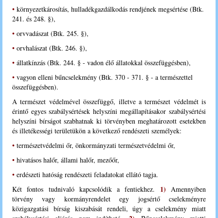
•
környezetkárosítás, hulladékgazdálkodás rendjének megsértése (Btk.
241. és 248. §),
•
orvvadászat (Btk. 245. §),
•
orvhalászat (Btk. 246. §),
•
állatkínzás (Btk. 244. § - vadon élő állatokkal összefüggésben),
•
vagyon elleni bűncselekmény (Btk. 370 - 371. § - a természettel
összefüggésben).
A természet védelmével összefüggő, illetve a természet védelmét is
érintő egyes szabálysértések helyszíni megállapításakor szabálysértési
helyszíni bírságot szabhatnak ki törvényben meghatározott esetekben
és illetékességi területükön a következő rendészeti személyek:
•
természetvédelmi őr, önkormányzati természetvédelmi őr,
•
hivatásos halőr, állami halőr, mezőőr,
•
erdészeti hatóság rendészeti feladatokat ellátó tagja
.
1)
Két fontos tudnivaló kapcsolódik a fentiekhez.
Amennyiben
törvény vagy kormányrendelet egy jogsértő cselekményre
közigazgatási bírság kiszabását rendeli, úgy a cselekmény miatt