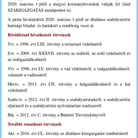
2020. március 1-jétől a megyei kormányhivatalok váltják fel (lásd
SZAKIGAZGATÁS menüpontot is).
A
járási hivataloktól 2020. március 1-jétől az
általános szabálysértési
hatósági feladat- és hatáskört a rendőrség veszi át.
Rövidítéssel hivatkozott törvények
Tvt. = 1996. évi LIII. törvény a természet védelméről
Evt. = 2009. évi XXXVII. törvény az erdőről, az erdő védelméről és
az erdőgazdálkodásról
Vtv. = 1996. évi LV. törvény a vad védelméről, a vadgazdálkodásról,
valamint a vadászatról
Hhvtv. = 2013. évi CII. törvény a halgazdálkodásról és a hal
védelméről
Szabs.tv. = 2012. évi II. törvény a szabálysértésekről, a szabálysértési
eljárásról és a szabálysértési nyilvántartási rendszerről
Btk. = 2012. évi C. törvény a Büntető Törvénykönyvről
További vonatkozó törvények
Ákr. = 2016. évi CL. törvény az általános közigazgatási rendtartásról