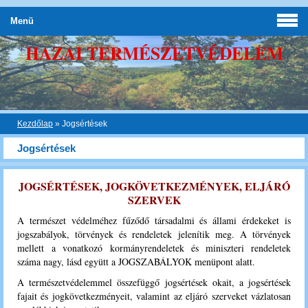
Menü
HAZAI TERMÉSZETVÉDELEM
Kezdőlap
»
Jogsértések
Jogsértések
JOGSÉRTÉSEK, JOGKÖVETKEZMÉNYEK, ELJÁRÓ
SZERVEK
A természet védelméhez fűződő társadalmi és állami érdekeket is
jogszabályok, törvények és rendeletek jelenítik meg. A törvények
mellett a vonatkozó kormányrendeletek és miniszteri rendeletek
száma nagy, lásd együtt a JOGSZABÁLYOK menüpont alatt.
A természetvédelemmel összefüggő jogsértések okait, a jogsértések
fajait és jogkövetkezményeit, valamint az eljáró szerveket vázlatosan