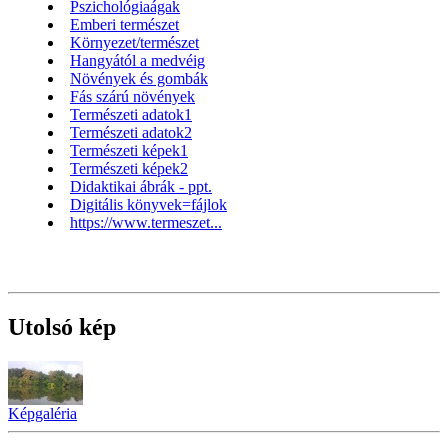
Pszichológiaágak
Emberi természet
Környezet/természet
Hangyától a medvéig
Növények és gombák
Fás szárú növények
Természeti adatok1
Természeti adatok2
Természeti képek1
Természeti képek2
Didaktikai ábrák - ppt.
Digitális könyvek=fájlok
https://www.termeszet...
Utolsó kép
Képgaléria