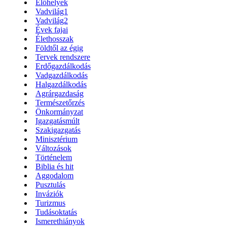
Élőhelyek
Vadvilág1
Vadvilág2
Évek fajai
Élethosszak
Földtől az égig
Tervek rendszere
Erdőgazdálkodás
Vadgazdálkodás
Halgazdálkodás
Agrárgazdaság
Természetőrzés
Önkormányzat
Igazgatásmúlt
Szakigazgatás
Minisztérium
Változások
Történelem
Biblia és hit
Aggodalom
Pusztulás
Inváziók
Turizmus
Tudásoktatás
Ismerethiányok