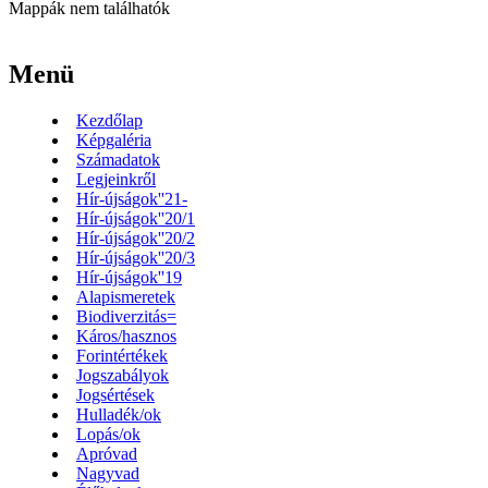
Mappák nem találhatók
Menü
Kezdőlap
Képgaléria
Számadatok
Legjeinkről
Hír-újságok''21-
Hír-újságok''20/1
Hír-újságok''20/2
Hír-újságok''20/3
Hír-újságok''19
Alapismeretek
Biodiverzitás=
Káros/hasznos
Forintértékek
Jogszabályok
Jogsértések
Hulladék/ok
Lopás/ok
Apróvad
Nagyvad