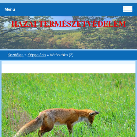
Menü
HAZAI TERMÉSZETVÉDELEM
Kezdőlap
»
Képgaléria
»
Vörös róka (2)