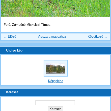
Fotó: Zámbóné Miskolczi Tímea
← Előző
Vissza a mappához
Következő →
Utolsó kép
Képgaléria
Keresés