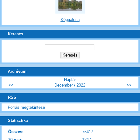
Képgaléria
Keresés
Archívum
Naptár
<<
December / 2022
>>
RSS
Forrás megtekintése
Statisztika
Összes:
75417
30 nap:
1247