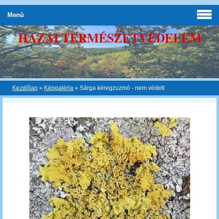
Menü
HAZAI TERMÉSZETVÉDELEM
Kezdőlap
»
Képgaléria
»
Sárga kéregzuzmó - nem védett