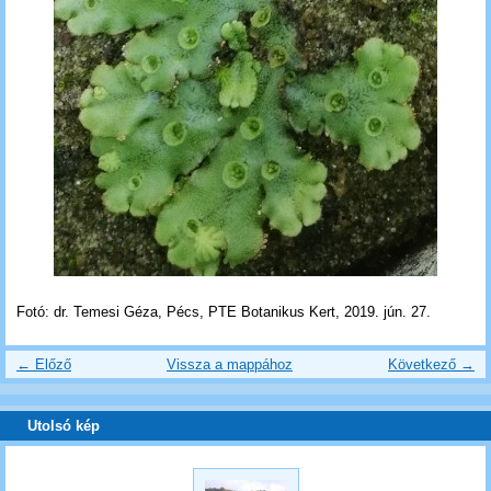
Fotó: dr. Temesi Géza, Pécs, PTE Botanikus Kert, 2019. jún. 27.
← Előző
Vissza a mappához
Következő →
Utolsó kép