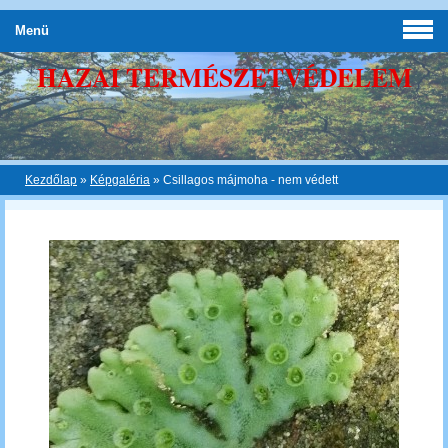
Menü
HAZAI TERMÉSZETVÉDELEM
Kezdőlap
»
Képgaléria
»
Csillagos májmoha - nem védett