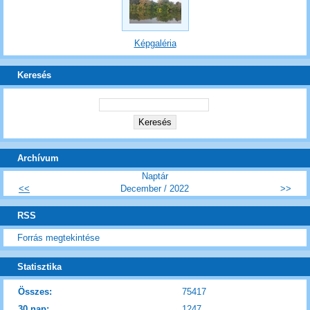
Képgaléria
Keresés
Archívum
Naptár
<<
December / 2022
>>
RSS
Forrás megtekintése
Statisztika
Összes:
75417
30 nap:
1247