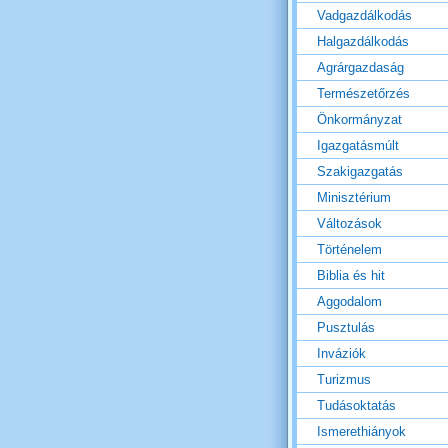
Vadgazdálkodás
Halgazdálkodás
Agrárgazdaság
Természetőrzés
Önkormányzat
Igazgatásmúlt
Szakigazgatás
Minisztérium
Változások
Történelem
Biblia és hit
Aggodalom
Pusztulás
Inváziók
Turizmus
Tudásoktatás
Ismerethiányok