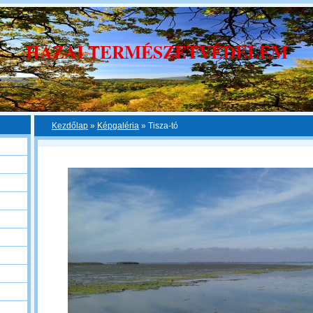
HAZAI TERMÉSZETVÉDELEM
Kezdőlap
»
Képgaléria
»
Tisza-tó