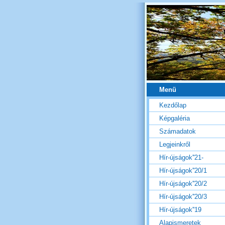
Menü
Kezdőlap
Képgaléria
Számadatok
Legjeinkről
Hír-újságok''21-
Hír-újságok''20/1
Hír-újságok''20/2
Hír-újságok''20/3
Hír-újságok''19
Alapismeretek