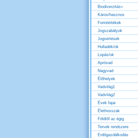
Biodiverzitás=
Káros/hasznos
Forintértékek
Jogszabályok
Jogsértések
Hulladék/ok
Lopás/ok
Apróvad
Nagyvad
Élőhelyek
Vadvilág1
Vadvilág2
Évek fajai
Élethosszak
Földtől az égig
Tervek rendszere
Erdőgazdálkodás