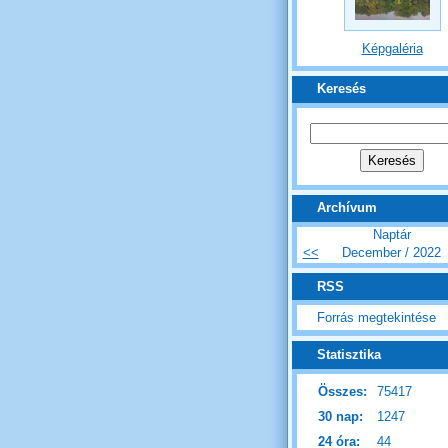
Képgaléria
Keresés
Archívum
Naptár
<<
December / 2022
RSS
Forrás megtekintése
Statisztika
Összes:
75417
30 nap:
1247
24 óra:
44