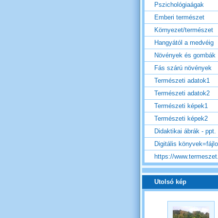
Pszichológiaágak
Emberi természet
Környezet/természet
Hangyától a medvéig
Növények és gombák
Fás szárú növények
Természeti adatok1
Természeti adatok2
Természeti képek1
Természeti képek2
Didaktikai ábrák - ppt.
Digitális könyvek=fájl
https://www.termeszet.
Utolsó kép