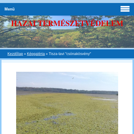
Menü
HAZAI TERMÉSZETVÉDELEM
Kezdőlap
»
Képgaléria
»
Tisza-tavi "csónakösvény"