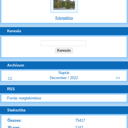
Képgaléria
Keresés
Archívum
Naptár
<<
December / 2022
>>
RSS
Forrás megtekintése
Statisztika
Összes:
75417
30 nap:
1247