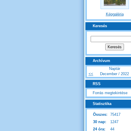
Képgaléria
Keresés
Archívum
Naptár
<<
December / 2022
RSS
Forrás megtekintése
Statisztika
Összes:
75417
30 nap:
1247
24 óra:
44