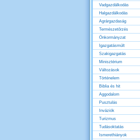
Vadgazdálkodás
Halgazdálkodás
Agrárgazdaság
Természetőrzés
Önkormányzat
Igazgatásmúlt
Szakigazgatás
Minisztérium
Változások
Történelem
Biblia és hit
Aggodalom
Pusztulás
Inváziók
Turizmus
Tudásoktatás
Ismerethiányok