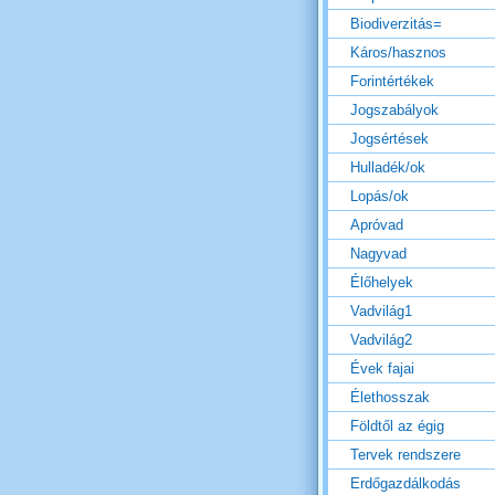
Biodiverzitás=
Káros/hasznos
Forintértékek
Jogszabályok
Jogsértések
Hulladék/ok
Lopás/ok
Apróvad
Nagyvad
Élőhelyek
Vadvilág1
Vadvilág2
Évek fajai
Élethosszak
Földtől az égig
Tervek rendszere
Erdőgazdálkodás