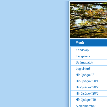
Menü
Kezdőlap
Képgaléria
Számadatok
Legjeinkről
Hír-újságok''21-
Hír-újságok''20/1
Hír-újságok''20/2
Hír-újságok''20/3
Hír-újságok''19
Alapismeretek