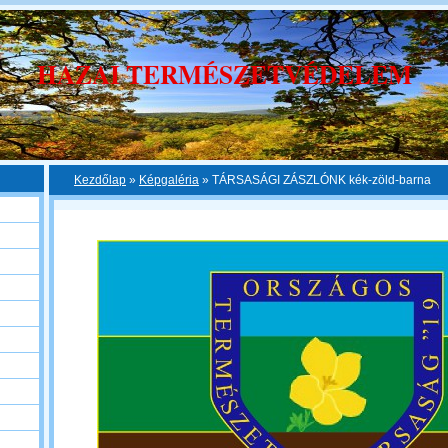
HAZAI TERMÉSZETVÉDELEM
Kezdőlap
»
Képgaléria
»
TÁRSASÁGI ZÁSZLÓNK kék-zöld-barna