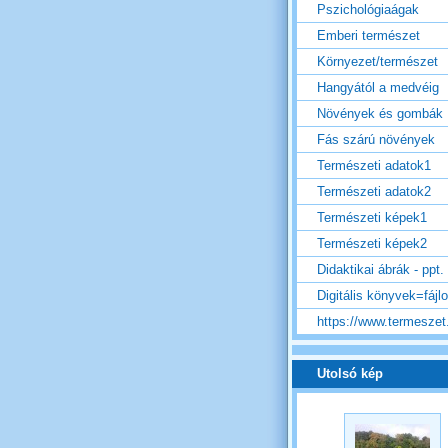
Pszichológiaágak
Emberi természet
Környezet/természet
Hangyától a medvéig
Növények és gombák
Fás szárú növények
Természeti adatok1
Természeti adatok2
Természeti képek1
Természeti képek2
Didaktikai ábrák - ppt.
Digitális könyvek=fájl
https://www.termeszet.
Utolsó kép