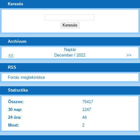
Keresés
Archívum
Naptár
<<
December / 2022
>>
RSS
Forrás megtekintése
Statisztika
Összes:
75417
30 nap:
1247
24 óra:
44
Most:
2