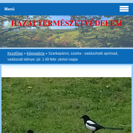
Menü
HAZAI TERMÉSZETVÉDELEM
Kezdőlap
»
Képgaléria
»
Szarkapáros, szarka - vadászható apróvad,
vadászati idénye: júl. 1-től febr. utolsó napja