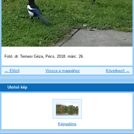
Fotó: dr. Temesi Géza, Pécs, 2018. márc. 26.
← Előző
Vissza a mappához
Következő →
Utolsó kép
Képgaléria