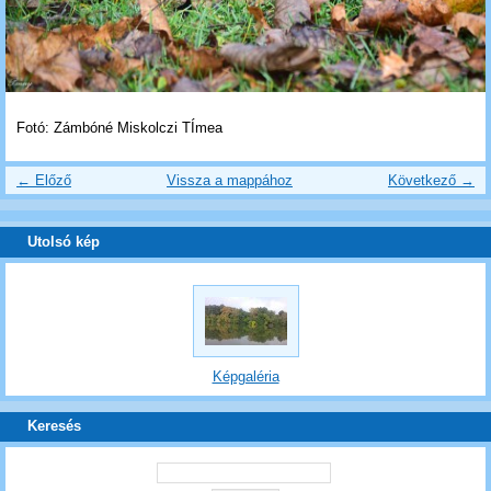
Fotó: Zámbóné Miskolczi TÍmea
← Előző
Vissza a mappához
Következő →
Utolsó kép
Képgaléria
Keresés