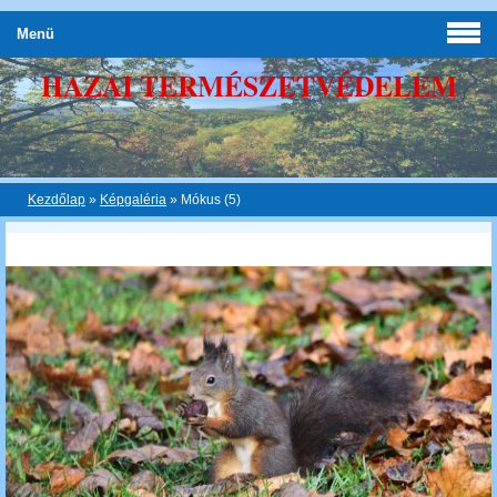
Menü
HAZAI TERMÉSZETVÉDELEM
Kezdőlap
»
Képgaléria
»
Mókus (5)