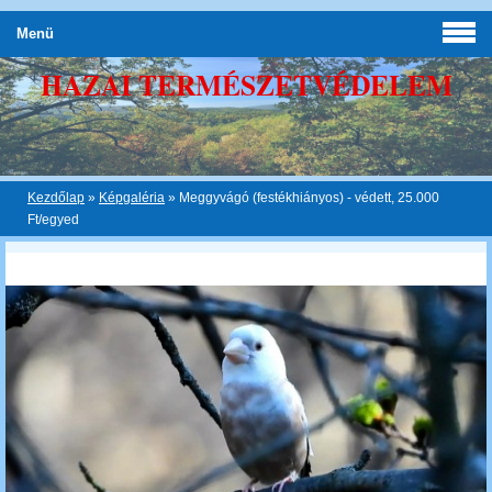
Menü
HAZAI TERMÉSZETVÉDELEM
Kezdőlap
»
Képgaléria
»
Meggyvágó (festékhiányos) - védett, 25.000
Ft/egyed