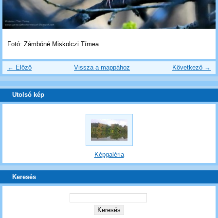
Fotó: Zámbóné Miskolczi Tímea
← Előző
Vissza a mappához
Következő →
Utolsó kép
Képgaléria
Keresés