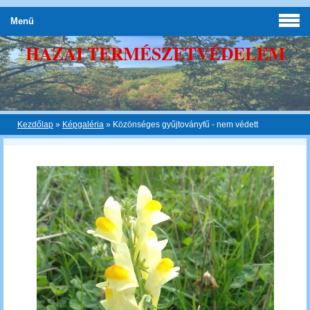
Menü
HAZAI TERMÉSZETVÉDELEM
Kezdőlap
»
Képgaléria
»
Közönséges gyűjtoványfű - nem védett