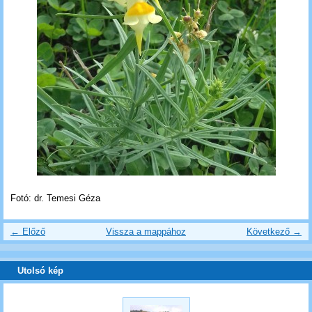
Fotó: dr. Temesi Géza
← Előző
Vissza a mappához
Következő →
Utolsó kép