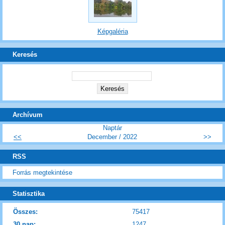
Képgaléria
Keresés
Archívum
Naptár
<<
December / 2022
>>
RSS
Forrás megtekintése
Statisztika
Összes:
75417
30 nap:
1247