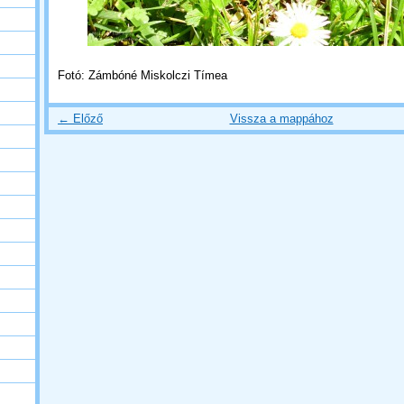
Fotó: Zámbóné Miskolczi Tímea
← Előző
Vissza a mappához