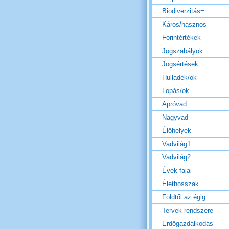
Biodiverzitás=
Káros/hasznos
Forintértékek
Jogszabályok
Jogsértések
Hulladék/ok
Lopás/ok
Apróvad
Nagyvad
Élőhelyek
Vadvilág1
Vadvilág2
Évek fajai
Élethosszak
Földtől az égig
Tervek rendszere
Erdőgazdálkodás