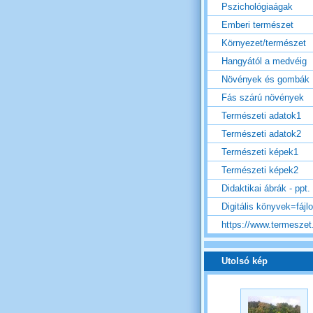
Pszichológiaágak
Emberi természet
Környezet/természet
Hangyától a medvéig
Növények és gombák
Fás szárú növények
Természeti adatok1
Természeti adatok2
Természeti képek1
Természeti képek2
Didaktikai ábrák - ppt.
Digitális könyvek=fájl
https://www.termeszet.
Utolsó kép