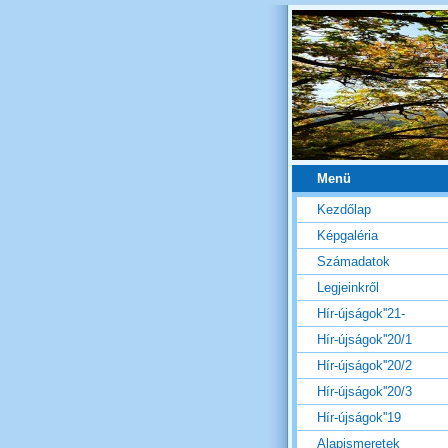
Menü
Kezdőlap
Képgaléria
Számadatok
Legjeinkről
Hír-újságok''21-
Hír-újságok''20/1
Hír-újságok''20/2
Hír-újságok''20/3
Hír-újságok''19
Alapismeretek