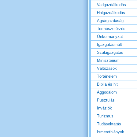
Vadgazdálkodás
Halgazdálkodás
Agrárgazdaság
Természetőrzés
Önkormányzat
Igazgatásmúlt
Szakigazgatás
Minisztérium
Változások
Történelem
Biblia és hit
Aggodalom
Pusztulás
Inváziók
Turizmus
Tudásoktatás
Ismerethiányok