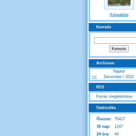
Képgaléria
Keresés
Archívum
Naptár
<<
December / 2022
RSS
Forrás megtekintése
Statisztika
Összes:
75417
30 nap:
1247
24 óra:
44