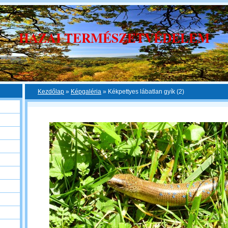
HAZAI TERMÉSZETVÉDELEM
Kezdőlap
»
Képgaléria
»
Kékpettyes lábatlan gyík (2)