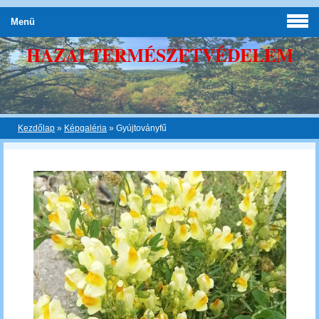
Menü
HAZAI TERMÉSZETVÉDELEM
Kezdőlap
»
Képgaléria
»
Gyújtoványfű