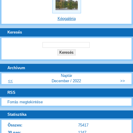
Képgaléria
Keresés
Archívum
Naptár
<<
December / 2022
>>
RSS
Forrás megtekintése
Statisztika
Összes:
75417
30 nap:
1247