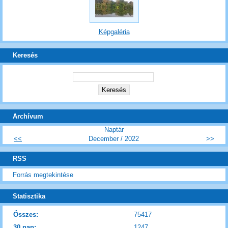
Képgaléria
Keresés
Archívum
Naptár
<<
December / 2022
>>
RSS
Forrás megtekintése
Statisztika
Összes:
75417
30 nap:
1247