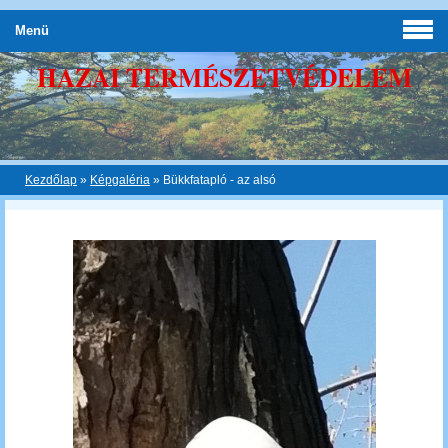
Menü
HAZAI TERMÉSZETVÉDELEM
Kezdőlap
»
Képgaléria
»
Bükkfatapló - az alsó