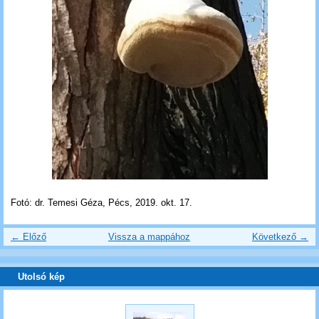
Fotó: dr. Temesi Géza, Pécs, 2019. okt. 17.
← Előző
Vissza a mappához
Következő →
Utolsó kép