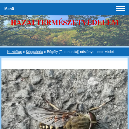
Menü
HAZAI TERMÉSZETVÉDELEM
Kezdőlap
»
Képgaléria
»
Bögöly (Tabanus faj) nősténye - nem védett