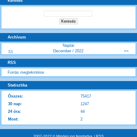
Keresés
Archívum
Naptár
<<
December / 2022
>>
RSS
Forrás megtekintése
Statisztika
Összes:
75417
30 nap:
1247
24 óra:
44
Most:
2
2007-2022 © Minden jog fenntartva. |
RSS