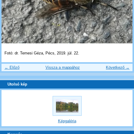
Fotó: dr. Temesi Géza, Pécs, 2019. júl. 22.
← Előző
Vissza a mappához
Következő →
Utolsó kép
Képgaléria