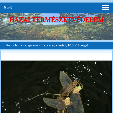
Menü
HAZAI TERMÉSZETVÉDELEM
Kezdőlap
»
Képgaléria
»
Tiszavirág - védett, 10.000 Ft/egyd