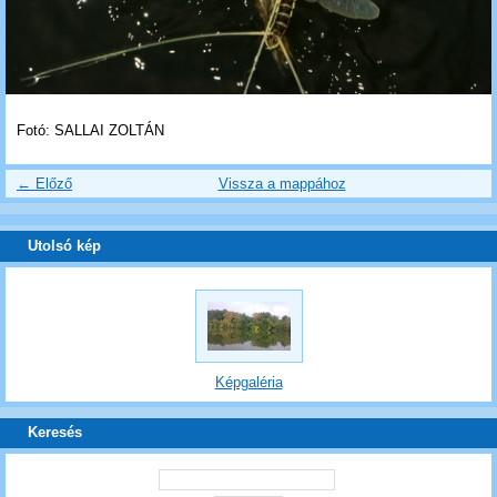
Fotó: SALLAI ZOLTÁN
← Előző
Vissza a mappához
Utolsó kép
Képgaléria
Keresés