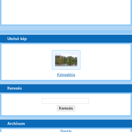
Utolsó kép
Képgaléria
Keresés
Archívum
Naptár