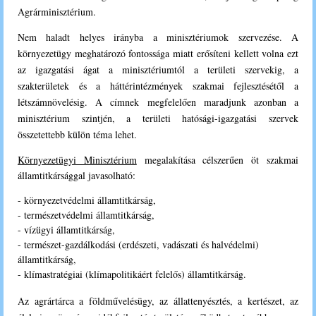
Agrárminisztérium.
Nem haladt helyes irányba a minisztériumok szervezése. A
környezetügy meghatározó fontossága miatt erősíteni kellett volna ezt
az igazgatási ágat a minisztériumtól a területi szervekig, a
szakterületek és a háttérintézmények szakmai fejlesztésétől a
létszámnövelésig. A címnek megfelelően maradjunk azonban a
minisztérium szintjén, a területi hatósági-igazgatási szervek
összetettebb külön téma lehet.
K
örnyezetügyi Minisztérium
megalakítása célszerűen öt szakmai
államtitkársággal javasolható:
- környezetvédelmi államtitkárság,
- természetvédelmi államtitkárság,
- vízügyi államtitkárság,
- természet-gazdálkodási (erdészeti, vadászati és halvédelmi)
államtitkárság,
- klímastratégiai (klímapolitikáért felelős) államtitkárság.
Az agrártárca a földművelésügy, az állattenyésztés, a kertészet, az