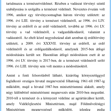
tartalmazza a természetvédelmet. Részben a vadászat törvényi szintű
szabályozása is szolgálta a természet védelmét. Nevezetes évszám volt
1996, amikor egy törvénycsomagban három törvény született: az
1996. évi LIII. törvény a természet védelméről, az 1996. évi LIV.
törvény az erdőről és az erdő védelméről, továbbá az 1996. évi LV.
törvény a vad védelméről, a vadgazdálkodásról, valamint a
vadászatról. Az eltelt közel negyedszázad alatt azonban új erdőtörvény
született, a 2009. évi XXXVII. törvény az erdőről, az erdő
védelméről és az erdőgazdálkodásról, amelynek 2015-ben átfogó
módosítására került sor. Hasonlóan átfogó módosításon esett át az
1996. évi LV. törvény is 2017-ben, de a természet védelméről szóló
1996. évi LIII. törvény sem volt mentes a módosításoktól.
Amint a fenti felsorolásból látható, kizárólag környezetüggyel
foglalkozó országos hivatal megnevezésű főhatóság 1961-től 1987-ig
működött, majd a hivatal 1987-ben minisztériummá alakult, amely
négy különböző minisztériumi megnevezés után 2010-ben megszűnt.
2010-től a természet és a környezet védelme az agrártárcához került,
amely Vidékfejlesztési Minisztérium, majd Földművelésügyi
Minisztérium megnevezéssel működött, jelenleg pedig