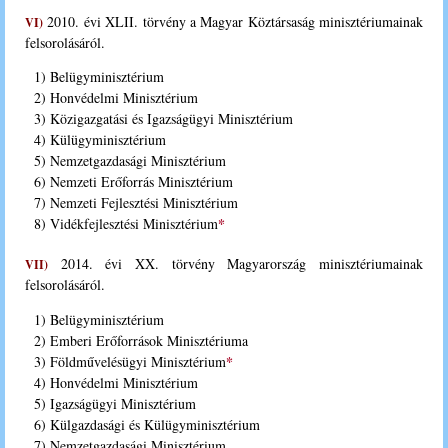
2010. évi XLII. törvény a Magyar Köztársaság minisztériumainak
VI)
felsorolásáról.
1) Belügyminisztérium
2) Honvédelmi Minisztérium
3) Közigazgatási és Igazságügyi Minisztérium
4) Külügyminisztérium
5) Nemzetgazdasági Minisztérium
6) Nemzeti Erőforrás Minisztérium
7) Nemzeti Fejlesztési Minisztérium
*
8) Vidékfejlesztési Minisztérium
2014. évi XX. törvény Magyarország minisztériumainak
VII)
felsorolásáról.
1) Belügyminisztérium
2) Emberi Erőforrások Minisztériuma
*
3) Földművelésügyi Minisztérium
4) Honvédelmi Minisztérium
5) Igazságügyi Minisztérium
6) Külgazdasági és Külügyminisztérium
7) Nemzetgazdasági Minisztérium