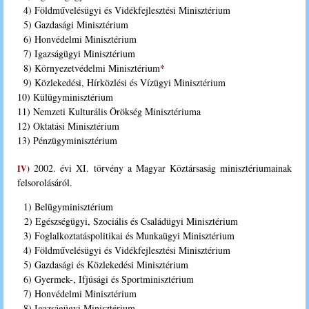
4) Földművelésügyi és Vidékfejlesztési Minisztérium
5) Gazdasági Minisztérium
6) Honvédelmi Minisztérium
7) Igazságügyi Minisztérium
*
8) Környezetvédelmi Minisztérium
9) Közlekedési, Hírközlési és Vízügyi Minisztérium
10) Külügyminisztérium
11) Nemzeti Kulturális Örökség Minisztériuma
12) Oktatási Minisztérium
13) Pénzügyminisztérium
2002. évi XI. törvény a Magyar Köztársaság minisztériumainak
IV)
felsorolásáról.
1) Belügyminisztérium
2) Egészségügyi, Szociális és Családügyi Minisztérium
3) Foglalkoztatáspolitikai és Munkaügyi Minisztérium
4) Földművelésügyi és Vidékfejlesztési Minisztérium
5) Gazdasági és Közlekedési Minisztérium
6) Gyermek-, Ifjúsági és Sportminisztérium
7) Honvédelmi Minisztérium
8) Igazságügyi Minisztérium