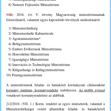
8) Nemzeti Fejlesztési Minisztérium
2018. évi V. törvény Magyarország minisztériumainak
VIII)
felsorolásáról, valamint egyes kapcsolódó törvények módosításáról.
1) Miniszterelnökség
2) Miniszterelnöki Kabinetiroda
*
3) Agrárminisztérium
4) Belügyminisztérium
5) Emberi Erőforrások Minisztériuma
6) Honvédelmi Minisztérium
7) Igazságügyi Minisztérium
8) Innovációs és Technológiai Minisztérium
9) Külgazdasági és Külügyminisztérium
10) Pénzügyminisztérium
A minisztériumok feladat- és hatáskörét kormányzati ciklusonként
kormány statútum, kormányrendelet
szabályozza.
Az utóbbi évtized
vonatkozó kormányrendeletei az alábbiak.
212/2010. (VII. 1.) Korm. rendelet az egyes miniszterek, valamint a
Miniszterelnökséget vezető államtitkár feladat- és hatásköréről