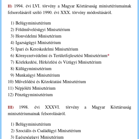
1994. évi LVI. törvény a Magyar Köztársaság minisztériumainak
II)
felsorolásáról szóló 1990. évi XXX. törvény módosításáról.
1) Belügyminisztérium
2) Földművelésügyi Minisztérium
3) Honvédelmi Minisztérium
4) Igazságügyi Minisztérium
5) Ipari és Kereskedelmi Minisztérium
*
6) Környezetvédelmi és Területfejlesztési Minisztérium
7) Közlekedési, Hírközlési és Vízügyi Minisztérium
8) Külügyminisztérium
9) Munkaügyi Minisztérium
10) Művelődési és Közoktatási Minisztérium
11) Népjóléti Minisztérium
12) Pénzügyminisztérium
1998. évi XXXVI. törvény a Magyar Köztársaság
III)
minisztériumainak felsorolásáról.
1) Belügyminisztérium
2) Szociális és Családügyi Minisztérium
3) Egészségügyi Minisztérium