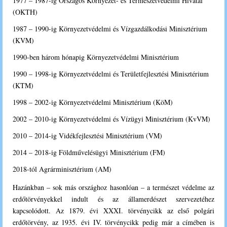
1977 – 1987-ig Országos Környezet- és Természetvédelmi Hivatal
(OKTH)
1987 – 1990-ig Környezetvédelmi és Vízgazdálkodási Minisztérium
(KVM)
1990-ben három hónapig Környezetvédelmi Minisztérium
1990 – 1998-ig Környezetvédelmi és Területfejlesztési Minisztérium
(KTM)
1998 – 2002-ig Környezetvédelmi Minisztérium (KöM)
2002 – 2010-ig Környezetvédelmi és Vízügyi Minisztérium (KvVM)
2010 – 2014-ig Vidékfejlesztési Minisztérium (VM)
2014 – 2018-ig Földművelésügyi Minisztérium (FM)
2018-tól Agrárminisztérium (AM)
Hazánkban – sok más országhoz hasonlóan – a természet védelme az
erdőtörvényekkel indult és az államerdészet szervezetéhez
kapcsolódott. Az 1879. évi XXXI. törvénycikk az első polgári
erdőtörvény, az 1935. évi IV. törvénycikk pedig már a címében is