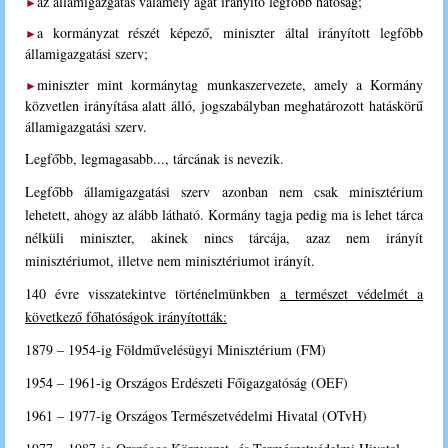
az államigazgatás valamely ágát irányító legfőbb hatóság;
►
a kormányzat részét képező, miniszter által irányított legfőbb
►
államigazgatási szerv;
miniszter mint kormánytag munkaszervezete, amely a Kormány
►
közvetlen irányítása alatt álló, jogszabályban meghatározott hatáskörű
államigazgatási szerv.
Legfőbb, legmagasabb..., tárcának is nevezik.
Legfőbb államigazgatási szerv azonban nem csak minisztérium
lehetett, ahogy az alább látható. Kormány tagja pedig ma is lehet tárca
nélküli miniszter, akinek nincs tárcája, azaz nem irányít
minisztériumot, illetve nem minisztériumot irányít.
140 évre visszatekintve történelmünkben
a természet védelmét a
következő főhatóságok irányították:
1879 – 1954-ig Földművelésügyi Minisztérium (FM)
1954 – 1961-ig Országos Erdészeti Főigazgatóság (OEF)
1961 – 1977-ig Országos Természetvédelmi Hivatal (OTvH)