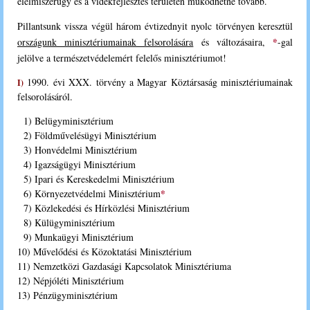
élelmiszerügy és a vidékfejlesztés területén működhetne tovább.
P
illantsunk vissza végül három évtizednyit nyolc törvényen keresztül
*
országunk minisztériumainak felsorolására
és változásaira,
-gal
jelölve a természetvédelemért felelős minisztériumot!
1990. évi XXX. törvény a Magyar Köztársaság minisztériumainak
I)
felsorolásáról.
1) Belügyminisztérium
2) Földművelésügyi Minisztérium
3) Honvédelmi Minisztérium
4) Igazságügyi Minisztérium
5) Ipari és Kereskedelmi Minisztérium
*
6) Környezetvédelmi Minisztérium
7) Közlekedési és Hírközlési Minisztérium
8) Külügyminisztérium
9) Munkaügyi Minisztérium
10) Művelődési és Közoktatási Minisztérium
11) Nemzetközi Gazdasági Kapcsolatok Minisztériuma
12) Népjóléti Minisztérium
13) Pénzügyminisztérium