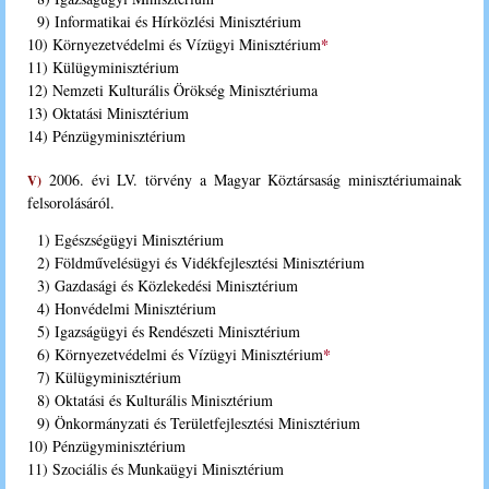
9) Informatikai és Hírközlési Minisztérium
*
10) Környezetvédelmi és Vízügyi Minisztérium
11) Külügyminisztérium
12) Nemzeti Kulturális Örökség Minisztériuma
13) Oktatási Minisztérium
14) Pénzügyminisztérium
2006. évi LV. törvény a Magyar Köztársaság minisztériumainak
V)
felsorolásáról.
1) Egészségügyi Minisztérium
2) Földművelésügyi és Vidékfejlesztési Minisztérium
3) Gazdasági és Közlekedési Minisztérium
4) Honvédelmi Minisztérium
5) Igazságügyi és Rendészeti Minisztérium
*
6) Környezetvédelmi és Vízügyi Minisztérium
7) Külügyminisztérium
8) Oktatási és Kulturális Minisztérium
9) Önkormányzati és Területfejlesztési Minisztérium
10) Pénzügyminisztérium
11) Szociális és Munkaügyi Minisztérium