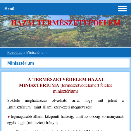
Menü
HAZAI TERMÉSZETVÉDELEM
Kezdőlap
»
Minisztérium
Minisztérium
A TERMÉSZETVÉDELEM HAZAI
MINISZTÉRIUMA
(természetvédelemért felelős
minisztérium)
Sokféle meghatározás olvasható arra, hogy mit jelent a
„minisztérium” mint állami szervezeti megnevezés:
legmagasabb állami központi hatóság, amit az ország kormányának
►
egyik tagja (miniszter) irányít;