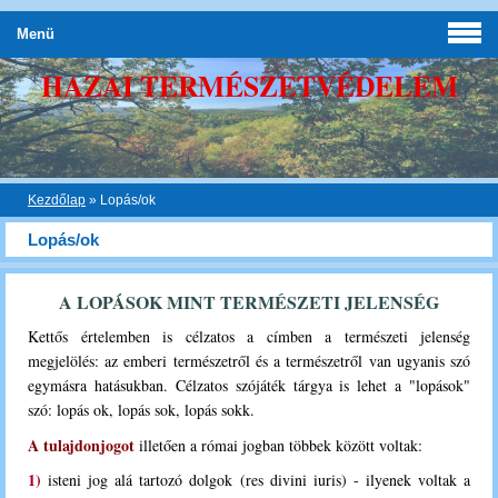
Menü
HAZAI TERMÉSZETVÉDELEM
Kezdőlap
»
Lopás/ok
Lopás/ok
A LOPÁSOK MINT TERMÉSZETI JELENSÉG
Kettős értelemben is célzatos a címben a természeti jelenség
megjelölés: az emberi természetről és a természetről van ugyanis szó
egymásra hatásukban. Célzatos szójáték tárgya is lehet a "lopások"
szó: lopás ok, lopás sok, lopás sokk.
A tulajdonjogot
illetően a római jogban többek között voltak:
1)
isteni jog alá tartozó dolgok (res divini iuris) - ilyenek voltak a