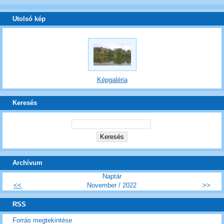
Utolsó kép
Képgaléria
Keresés
Archívum
Naptár
<<
November / 2022
>>
RSS
Forrás megtekintése