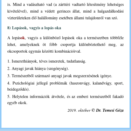
is. Mind a vadászható vad (a zárttéri vadtartó létesítmény lehetséges
kivételével), mind a védett gerinces állat, mind a halgazdálkodási
vízterületeken élő halállomány esetében állami tulajdonról van szó.
8) Lopások, vagyis a lopás oka
ok
A lopás
, vagyis a különböző lopások oka a természetben többféle
lehet, amelyeknek öt főbb csoportja különböztethető meg, az
okcsoportok egymás közötti kombinációival.
1. Ismerethiányok, téves ismeretek, tudatlanság.
2. Anyagi javak hiánya (szegénység).
3. Természetből származó anyagi javak megszerzésének igénye.
4. Pszichológiai jellegű problémák (haszonvágy, kalandvágy, sport,
beidegződés).
5. Helytelen információk átvétele, és az emberi természetből fakadó
egyéb okok.
©
2019. október
Dr. Temesi Géza