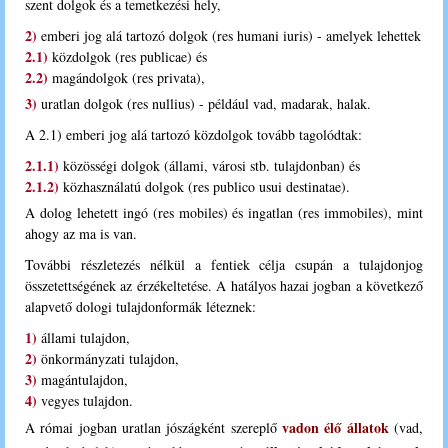
szent dolgok és a temetkezési hely,
2)
emberi jog alá tartozó dolgok (res humani iuris) - amelyek lehettek
2.1)
közdolgok (res publicae) és
2.2)
magándolgok (res privata),
3)
uratlan dolgok (res nullius) - például vad, madarak, halak.
A 2.1) emberi jog alá tartozó közdolgok tovább tagolódtak:
2.1.1)
közösségi dolgok (állami, városi stb. tulajdonban) és
2.1.2)
közhasználatú dolgok (res publico usui destinatae).
A dolog lehetett ingó (res mobiles) és ingatlan (res immobiles), mint
ahogy az ma is van.
T
ovábbi részletezés nélkül a fentiek célja csupán a tulajdonjog
összetettségének az érzékeltetése. A hatályos hazai jogban a következő
alapvető dologi tulajdonformák léteznek:
1)
állami tulajdon,
2)
önkormányzati tulajdon,
3)
magántulajdon,
4)
vegyes tulajdon.
vadon élő állatok
A római jogban uratlan jószágként szereplő
(vad,