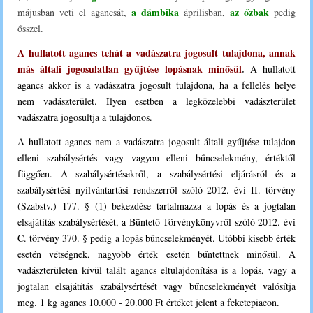
a dámbika
az őzbak
májusban veti el agancsát,
áprilisban,
pedig
ősszel.
A hullatott agancs tehát a vadászatra jogosult tulajdona, annak
más általi jogosulatlan gyűjtése lopásnak minősül
.
A hullatott
agancs akkor is a vadászatra jogosult tulajdona, ha a fellelés helye
nem vadászterület. Ilyen esetben a legközelebbi vadászterület
vadászatra jogosultja a tulajdonos.
A hullatott agancs nem a vadászatra jogosult általi gyűjtése tulajdon
elleni szabálysértés vagy vagyon elleni bűncselekmény, értéktől
függően. A szabálysértésekről, a szabálysértési eljárásról és a
szabálysértési nyilvántartási rendszerről szóló 2012. évi II. törvény
(Szabstv.) 177. § (1) bekezdése tartalmazza a lopás és a jogtalan
elsajátítás szabálysértését, a Büntető Törvénykönyvről szóló 2012. évi
C. törvény 370. § pedig a lopás bűncselekményét. Utóbbi kisebb érték
esetén vétségnek, nagyobb érték esetén bűntettnek minősül. A
vadászterületen kívül talált agancs eltulajdonítása is a lopás, vagy a
jogtalan elsajátítás szabálysértését vagy bűncselekményét valósítja
meg. 1 kg agancs 10.000 - 20.000 Ft értéket jelent a feketepiacon.