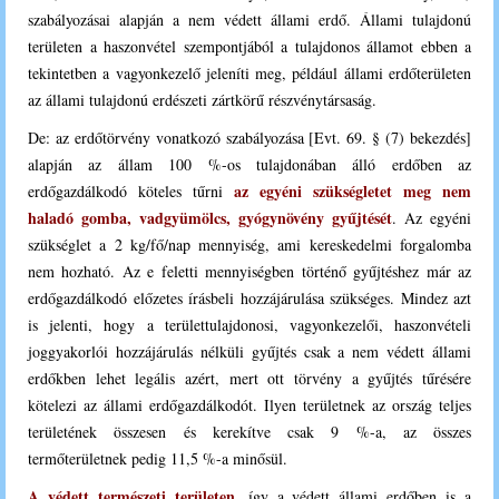
szabályozásai alapján a nem védett állami erdő. Állami tulajdonú
területen a haszonvétel szempontjából a tulajdonos államot ebben a
tekintetben a vagyonkezelő jeleníti meg, például állami erdőterületen
az állami tulajdonú erdészeti zártkörű részvénytársaság.
De: az erdőtörvény vonatkozó szabályozása
[
Evt. 69. § (7) bekezdés
]
alapján az állam 100 %-os tulajdonában álló erdőben az
az egyéni szükségletet meg nem
erdőgazdálkodó köteles tűrni
haladó gomba, vadgyümölcs, gyógynövény gyűjtését
. Az egyéni
szükséglet a 2 kg/fő/nap mennyiség, ami kereskedelmi forgalomba
nem hozható. Az e feletti mennyiségben történő gyűjtéshez már az
erdőgazdálkodó előzetes írásbeli hozzájárulása szükséges. Mindez azt
is jelenti, hogy a területtulajdonosi, vagyonkezelői, haszonvételi
joggyakorlói hozzájárulás nélküli gyűjtés csak a nem védett állami
erdőkben lehet legális azért, mert ott törvény a gyűjtés tűrésére
kötelezi az állami erdőgazdálkodót. Ilyen területnek az ország teljes
területének összesen és kerekítve csak 9 %-a, az összes
termőterületnek pedig 11,5 %-a minősül.
A védett természeti területen
, így a védett állami erdőben is a