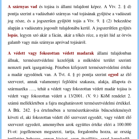
A szárnyas vad
és tojása is állami tulajdont képez. A Vtv. 2. § d)
pontja szerint a vadászható szárnyas vad tojásának gyűjtése a vadászati
jog része, és a jogszerűen gyűjtött tojás a Vtv. 9. § (2) bekezdése
alapján a vadászatra jogosult tulajdonába kerül. A jogszerűtlen gyűjtés
lopás
, legyen szó akár a fácán, akár a tőkés réce, a nyári lúd az örvös
galamb vagy más szárnyas apróvad tojásáról.
A
védett vagy fokozottan védett madarak
állami tulajdonban
állnak, természetvédelmi kezelőjük a működési terület szerinti
nemzeti park igazgatóság. Pénzben kifejezett természetvédelmi értéke
egyed
a madár egyedének van. A Tvt. 4. § p) pontja szerint
az élő
szervezet, annak valamennyi fejlődési szakasza, alakja, állapota és
származéka …., tehát a védett vagy fokozottan védett madár tojása is
védett vagy fokozottan védett a 13/2001. (V. 9.) KöM rendelet 2.
számú mellékletében a fajra meghatározott természetvédelmi értékkel.
A Btk. 242. §-a értelmében a természetkárosítás bűncselekményét
követi el, aki fokozottan védett élő szervezet egyedét, vagy védett élő
szervezet egyedeit, amennyiben azok együttes értéke eléri a 100.000
Ft-ot: jogellenesen megszerzi, tartja, forgalomba hozza, az ország
területére behozza, onnan kiviszi, azon átszállítja, azzal kereskedik,