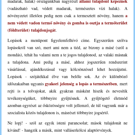
állami tulajdont képeznek
madarak, halak) országunkban nagyrészt
(vadászható vad, védett madarak, természetes vízi halak). A
a
növényzetet illetően pedig nem csak a termesztett növény, hanem
nem védett vadon termő növény és gomba is
osztja a termőterület
(földterület) tulajdonjogát
.
Lopások a menüpont figyelemfelhívó címe. Egyszerűen szólva
lopásokról van szó, mert ami nem a tiéd, az bizony a másé
(szól a
mondás)
, tehát ha valami nem a te jogos tulajdonod, az valaki másnak
a tulajdona. Ami pedig a másé, ahhoz jogszerűen rendszerint
vásárlással, ajándékozással vagy kölcsönzéssel lehet hozzájutni.
Lopások - szójátékkal élve van belőle sok. Az év különböző
gyakori jelenség a lopás a természetben
időszakaiban ugyanis
, mert
rejti is a tolvajokat, akik gyakran másként hiszik és nevesítik
tevékenységüket, többnyire gyűjtésnek. A gyűjtögető életmód
azonban egyrészt az ősközösségre volt jellemző, de túl vagyunk már a
szocialista közös tulajdonon is, másrészt többnyire jogsértő.
Ne lopj! - szól az egyik isteni parancsolat; mások tulajdonát ne
kívánd! - hangzik a másik, mint valláserkölcsi alaptörvények.