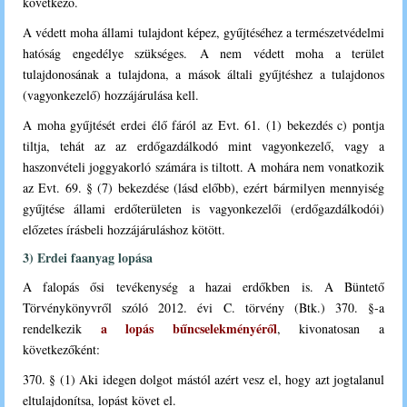
következő.
A v
édett moha állami tulajdont képez, gyűjtéséhez a természetvédelmi
hatóság engedélye szükséges.
A nem védett moha a terület
tulajdonosának a tulajdona, a mások általi gyűjtéshez a tulajdonos
(vagyonkezelő) hozzájárulása kell.
A mo
ha gyűjtését erdei élő fáról az Evt. 61. (1) bekezdés c) pontja
tiltja, tehát az az erdőgazdálkodó mint vagyonkezelő, vagy a
haszonvételi joggyakorló számára is tiltott. A mohára nem vonatkozik
az Evt. 69. § (7) bekezdése (lásd előbb), ezért bármilyen mennyiség
gyűjtése állami erdőterületen is vagyonkezelői (erdőgazdálkodói)
előzetes írásbeli hozzájáruláshoz kötött.
3) Erdei faanyag lopása
A falopás ősi tevékenység a hazai erdőkben is.
A Büntető
Törvénykönyvről szóló 2012. évi C. törvény (Btk.) 370. §-a
a lopás bűncselekményéről
rendelkezik
, kivonatosan a
következőként:
370. § (1) Aki idegen dolgot mástól azért vesz el, hogy azt jogtalanul
eltulajdonítsa,
lopást követ el.