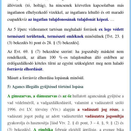
állóvizek (tó, holtág), ha nincsenek közvetlen kapcsolatban más
ingatlanon elhelyezkedő vizekkel, az ingatlanra lehulló és ott maradó
az ingatlan tulajdonosának tulajdonát képezi.
csapadékvíz
…
ex lege védett
Az 5 l/perc vízhozamot tartósan meghaladó források
természeti területnek, természeti emléknek
minősülnek
[Tvt
. 23. §
(3) bekezdés b) pont és 28. § (5) bekezdés
].
Az Evt. 69. § (7) bekezdése szerint: ha jogszabály másként nem
rendelkezik, az állam 100 %-os tulajdonában álló erdőben az
erdőgazdálkodó köteles tűrni az egyéni szükségletet meg nem haladó
forrásvíz elhordását
.
Másutt a forrásvíz elhordása lopásnak minősül.
5) Agancs illegális gyűjtéssel történő lopása
A gímszarvas
,
a dámszarvas
az őz
és
hullatott agancsának gyűjtése a
vad védelméről, a vadgazdálkodásról, valamint a vadászatról szóló
a vadászati jog része
,
1996. évi LV. törvény (Vtv.) alapján
a
vadászatra jogosultja
vadászati jogot pedig az adott vadászterület
gyakorolja és hasznosítja [lásd Vtv. 2. § d) pont, 3 – 4. §, 9. § (2) és
A gímbika
(3) bekezdés].
február elejétől áprilisig, a gyenge bika