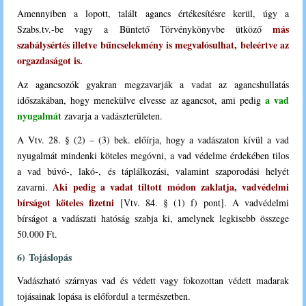
Amennyiben a lopott, talált agancs értékesítésre kerül, úgy a
más
Szabs.tv.-be vagy a Büntető Törvénykönyvbe ütköző
szabálysértés illetve bűncselekmény is megvalósulhat, beleértve az
orgazdaságot is.
Az agancsozók gyakran megzavarják a vadat az agancshullatás
a vad
időszakában, hogy menekülve elvesse az agancsot, ami pedig
nyugalmát
zavarja a vadászterületen.
A Vtv. 28. § (2) – (3) bek. előírja, hogy a vadászaton kívül a vad
nyugalmát mindenki köteles megóvni, a vad védelme érdekében tilos
a vad búvó-, lakó-, és táplálkozási, valamint szaporodási helyét
Aki pedig a vadat tiltott módon zaklatja, vadvédelmi
zavarni.
bírságot köteles fizetni
[Vtv. 84. § (1) f) pont]. A vadvédelmi
bírságot a vadászati hatóság szabja ki, amelynek legkisebb összege
50.000 Ft.
6) Tojáslopás
Vadászható szárnyas vad és védett vagy fokozottan védett madarak
tojásainak lopása is előfordul a természetben.