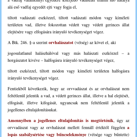
alá eső vadfaj egyedét ejti vagy fogja el,
tiltott vadászati eszközzel, tiltott vadászati módon vagy kíméleti
területen vad, illetve fokozottan védett vagy védett gerinces állat
elejtésére vagy elfogására irányuló tevékenységet végez.
orvhalászatot
A Btk. 246. §-a szerint
(vétség) az követ el, aki
jogosulatlanul halászhálóval vagy más halászati eszközzel – a
horgászatot kivéve – halfogásra irányuló tevékenységet végez,
tiltott eszközzel, tiltott módon vagy kíméleti területen halfogásra
irányuló tevékenységet végez.
Fentiekből következik, hogy az orvvadászat és az orvhalászat nem
feltétlenül jelentik a vad, a védett gerinces állat, illetve a hal elejtését,
elfogását, illetve kifogását, ugyancsak nem feltétlenül jelentik a
jogellenes eltulajdonításukat.
Amennyiben a jogellenes eltulajdonítás is megtörténik
, úgy az
a
orvvadászat vagy az orvhalászat mellett fennáll értéktől függően
lopás szabálysértése vagy bűncselekménye
(vétsége vagy bűntette)