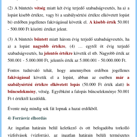
vétség
(2) A büntetés
miatt két évig terjedő szabadságvesztés, ha a) a
lopást kisebb értékre, vagy b) a szabálysértési értékre elkövetett lopást
A kisebb érték
bi) erdőben jogellenes fakivágással követik el.
50.001
- 500.000 Ft közötti értéket jelent.
bűntett
(3) A büntetés
miatt három évig terjedő szabadságvesztés, ha
nagyobb értékre
a) a lopást
, (4) … egytől öt évig terjedő
jelentős értékre
szabadságvesztés, ha
követik el stb. Nagyobb érték az
500.001 - 5.000.000 Ft, jelentős érték az 5.000.001 - 50.000.000 Ft.
Fontos tudnivaló tehát, hogy amennyiben erdőben jogellenes
fakivágással
már a
követik el a lopást, abban az esetben
szabálysértési értékre elkövetett lopás
is
(50.000 Ft érték alatt)
bűncselekmény
, vétség. Egyébként a falopás bűncselekménye 50.001
Ft-t értéktől kezdődik.
Évente még mindig sok fát lopnak a hazai erdőkből.
4) Forrásvíz elhordás
Az ingatlan határain belül keletkező és ott befogadóba torkolló
vízfolyások (vízforrás), az ingatlan határain belüli természetes