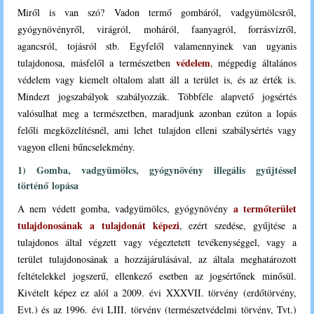
Miről is van szó?
Vadon termő gombáról, vadgyümölcsről,
gyógynövényről, virágról, moháról, faanyagról, forrásvízről,
agancsról, tojásról stb. Egyfelől valamennyinek van ugyanis
védelem
tulajdonosa, másfelől a természetben
, mégpedig általános
védelem vagy kiemelt oltalom alatt áll a terület is, és az érték is.
Mindezt jogszabályok szabályozzák. Többféle alapvető jogsértés
valósulhat meg a természetben, maradjunk azonban ezúton a lopás
felőli megközelítésnél, ami lehet tulajdon elleni szabálysértés vagy
vagyon elleni bűncselekmény.
1) Gomba, vadgyümölcs, gyógynövény illegális gyűjtéssel
történő lopása
a termőterület
A nem védett gomba, vadgyümölcs, gyógynövény
tulajdonosának a tulajdonát képezi
, ezért szedése, gyűjtése a
tulajdonos által végzett vagy végeztetett tevékenységgel, vagy a
terület tulajdonosának a hozzájárulásával, az általa meghatározott
feltételekkel jogszerű, ellenkező esetben az jogsértőnek minősül.
Kivételt képez ez alól a 2009. évi XXXVII. törvény (erdőtörvény,
Evt.) és az 1996. évi LIII. törvény (természetvédelmi törvény, Tvt.)