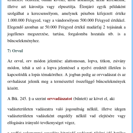
illetve azt károsítja vagy elpusztítja. Élenjáró egyik példaként
szolgálhat a kerecsensólyom, amelynek pénzben kifejezett értéke
1.000.000 Ft/egyed, vagy a vándorsólyom 500.000 Ft/egyed értékkel.
Elegendő azonban az 50.000 Ft/egyed értékű madárfaj 2 tojásának a
jogellenes megszerzése, tartása, forgalomba hozatala stb. is a
bűncselekményhez.
7) Orvul
Az orvul, orv módon jelentése: alattomosan, lopva, titkon, zsivány
módon, tehát a szó a lopva jelentéssel a nyelvi eredetét illetően is
kapcsolódik a lopás témaköréhez. A jogban pedig az orvvadászat és az
orvhalászat jelenik meg a természettel összefüggő bűncselekmények
között.
orvvadászatot
A Btk. 245. §-a szerint
(bűntett) az követ el, aki
vadászterületen vadászatra való jogosultság nélkül, illetve idegen
vadászterületen vadászként engedély nélkül vad elejtésére vagy
elfogására irányuló tevékenységet végez,
a vadfaj valamennyi egyedére kiterjedő vadászati tilalmi idő hatálya