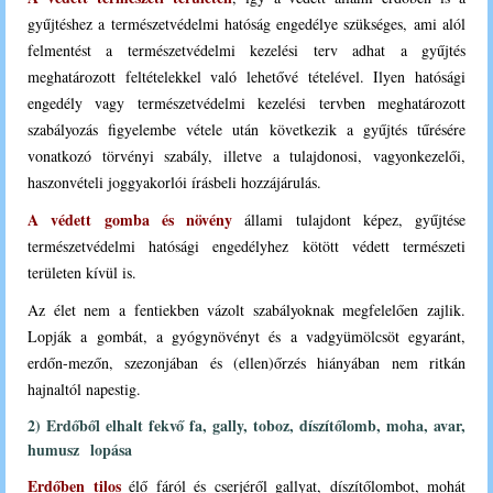
gyűjtéshez a természetvédelmi hatóság engedélye szükséges, ami alól
felmentést a természetvédelmi kezelési terv adhat a gyűjtés
meghatározott feltételekkel való lehetővé tételével. Ilyen hatósági
engedély vagy természetvédelmi kezelési tervben meghatározott
szabályozás figyelembe vétele után következik a gyűjtés tűrésére
vonatkozó törvényi szabály, illetve a tulajdonosi, vagyonkezelői,
haszonvételi joggyakorlói írásbeli hozzájárulás.
A védett gomba és növény
állami tulajdont képez, gyűjtése
természetvédelmi hatósági engedélyhez kötött védett természeti
területen kívül is.
Az élet nem a fentiekben vázolt szabályoknak megfelelően zajlik.
Lopják a gombát, a gyógynövényt és a vadgyümölcsöt egyaránt,
erdőn-mezőn, szezonjában és (ellen)őrzés hiányában nem ritkán
hajnaltól napestig.
2) Erdőből elhalt fekvő fa, gally, toboz, díszítőlomb, moha, avar,
humusz lopása
Erdőben tilos
élő fáról és cserjéről gallyat, díszítőlombot, mohát