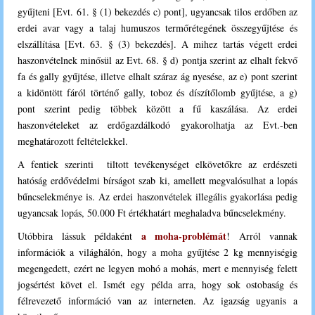
gyűjteni
[
Evt. 61. § (1) bekezdés c) pont
], ugyancsak tilos erdőben az
erdei avar vagy a talaj humuszos termőrétegének összegyűjtése és
elszállítása [
Evt. 63. § (3) bekezdés
]. A mihez tartás végett erdei
haszonvételnek minősül az Evt. 68. § d) pontja szerint az elhalt fekvő
fa és gally gyűjtése, illetve elhalt száraz ág nyesése, az e) pont szerint
a kidöntött fáról történő gally, toboz és díszítőlomb gyűjtése, a g)
pont szerint pedig többek között a fű kaszálása. Az erdei
haszonvételeket az erdőgazdálkodó gyakorolhatja az Evt.-ben
meghatározott feltételekkel.
A fentiek szerinti tiltott tevékenységet elkövetőkre az erdészeti
hatóság erdővédelmi bírságot szab ki, amellett megvalósulhat a lopás
bűncselekménye is. Az erdei haszonvételek illegális gyakorlása pedig
ugyancsak lopás, 50.000 Ft értékhatárt meghaladva bűncselekmény.
a moha-problémát
Utóbbira lássuk példaként
! Arról vannak
információk a világhálón, hogy a moha gyűjtése 2 kg mennyiségig
megengedett, ezért ne legyen mohó a mohás, mert e mennyiség felett
jogsértést követ el. Ismét egy példa arra, hogy sok ostobaság és
félrevezető információ van az interneten. Az igazság ugyanis a