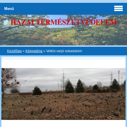
Menü
HAZAI TERMÉSZETVÉDELEM
Kezdőlap
»
Képgaléria
»
Vetési varjú sokadalom