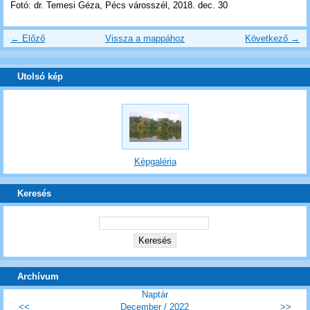
Fotó: dr. Temesi Géza, Pécs városszél, 2018. dec. 30
← Előző
Vissza a mappához
Következő →
Utolsó kép
Képgaléria
Keresés
Archívum
Naptár
<<
December / 2022
>>