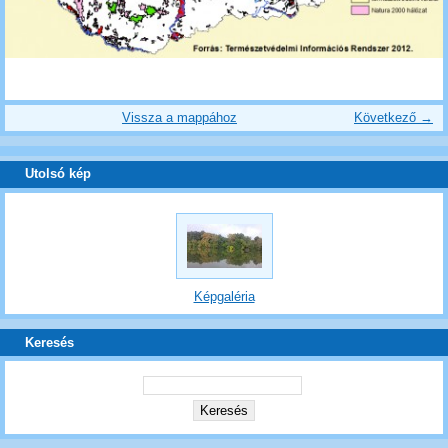
Vissza a mappához
Következő →
Utolsó kép
Képgaléria
Keresés