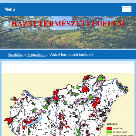
Menü
HAZAI TERMÉSZETVÉDELEM
Kezdőlap
»
Képgaléria
»
Védett természeti területek