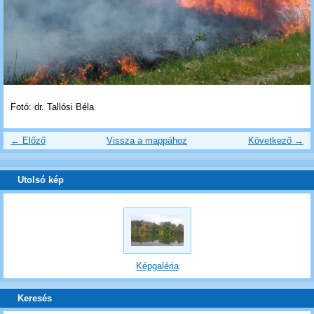
Fotó: dr. Tallósi Béla
← Előző
Vissza a mappához
Következő →
Utolsó kép
Képgaléria
Keresés