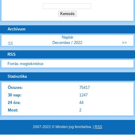
Archívum
Naptár
<<
December / 2022
>>
RSS
Forrás megtekintése
Statisztika
Összes:
75417
30 nap:
1247
24 óra:
44
Most:
2
2007-2022 © Minden jog fenntartva. |
RSS