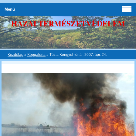
Menü
HAZAI TERMÉSZETVÉDELEM
Kezdőlap
»
Képgaléria
»
Tűz a Kengyel-tónál, 2007. ápr. 24.