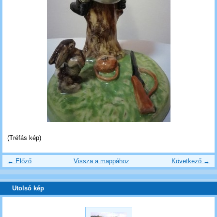
(Tréfás kép)
← Előző
Vissza a mappához
Következő →
Utolsó kép