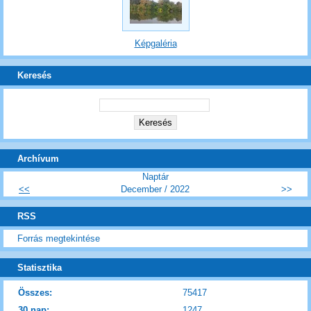
Képgaléria
Keresés
Archívum
Naptár
<<
December / 2022
>>
RSS
Forrás megtekintése
Statisztika
Összes:
75417
30 nap:
1247