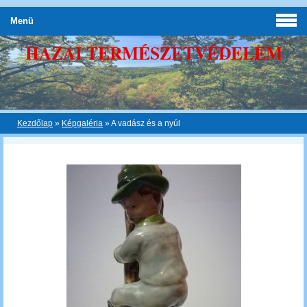
Menü
HAZAI TERMÉSZETVÉDELEM
Kezdőlap
»
Képgaléria
»
A vadász és a nyúl